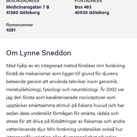
BESÖKSADRESS
POSTADRESS
Medicinaregatan 7 B
Box 463
41390 Göteborg
40530 Göteborg
Rumsnummer
4281
Om Lynne Sneddon
Med hjälp av en integrerad metod försöker min forskning
förstå de mekanismer som ligger till grund för djurens
beteende genom att använda tekniker inom genomik,
molekylärbiologi, fysiologi och neurobiologi. År 2002 var
jag den första som karakteriserade nociceptorer som
upptäcker smärtsamma stimuli på fiskens huvud och har
sedan dess undersökt förmågan för smärta, rädsla och
stress för att driva på förbättringar av fiskarnas och andra
vattenlevande djur. Min forskning undersöker också hur
intraspecifik variation eller djurpersonlighet påverkar