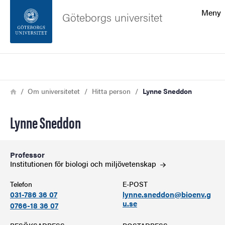
Sökfunktionen
Meny
Göteborgs universitet
Sidfoten
Sök
Kontakta universitetet
Länkstig
Hem
Om universitetet
Hitta person
Lynne Sneddon
Om webbplatsen
Lynne Sneddon
Professor
Institutionen för biologi och
miljövetenskap
Telefon
E-POST
031-786 36 07
lynne.sneddon@bioenv.g
u.se
0766-18 36 07