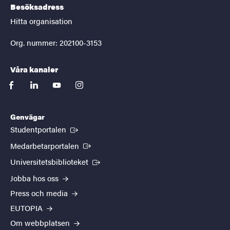
Besöksadress
Hitta organisation
Org. nummer: 202100-3153
Våra kanaler
facebook
linkedin
youtube
instagram
Genvägar
(Extern länk)
Studentportalen
(Extern länk)
Medarbetarportalen
(Extern länk)
Universitetsbiblioteket
Jobba hos oss
Press och media
EUTOPIA
Om webbplatsen