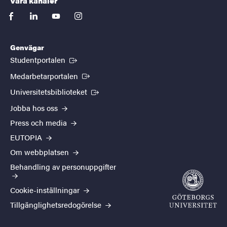
Våra kanaler
facebook
linkedin
youtube
instagram
Genvägar
(Extern länk)
Studentportalen
(Extern länk)
Medarbetarportalen
(Extern länk)
Universitetsbiblioteket
Jobba hos oss
Press och media
EUTOPIA
Om webbplatsen
Behandling av personuppgifter
Cookie-inställningar
Tillgänglighetsredogörelse