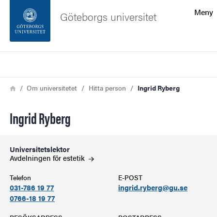
Sökfunktionen
Meny
Göteborgs universitet
Sidfoten
Sök
Kontakta universitetet
Länkstig
Hem
Om universitetet
Hitta person
Ingrid Ryberg
Om webbplatsen
Ingrid Ryberg
Universitetslektor
Avdelningen för
estetik
Telefon
E-POST
031-786 19 77
ingrid.ryberg@gu.se
0766-18 19 77