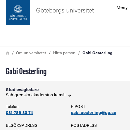
Sökfunktionen
Meny
Göteborgs universitet
Sidfoten
Sök
Kontakta universitetet
Länkstig
Hem
Om universitetet
Hitta person
Gabi Oesterling
Om webbplatsen
Gabi Oesterling
Studievägledare
Sahlgrenska akademins
kansli
Telefon
E-POST
031-786 30 74
gabi.oesterling@gu.se
BESÖKSADRESS
POSTADRESS