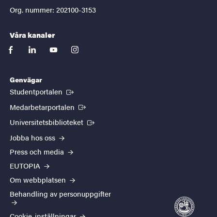
Org. nummer: 202100-3153
Våra kanaler
facebook
linkedin
youtube
instagram
Genvägar
(Extern länk)
Studentportalen
(Extern länk)
Medarbetarportalen
(Extern länk)
Universitetsbiblioteket
Jobba hos oss
Press och media
EUTOPIA
Om webbplatsen
Behandling av personuppgifter
Cookie-inställningar