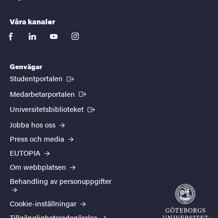
Våra kanaler
facebook
linkedin
youtube
instagram
Genvägar
(Extern länk)
Studentportalen
(Extern länk)
Medarbetarportalen
(Extern länk)
Universitetsbiblioteket
Jobba hos oss
Press och media
EUTOPIA
Om webbplatsen
Behandling av personuppgifter
Cookie-inställningar
Tillgänglighetsredogörelse