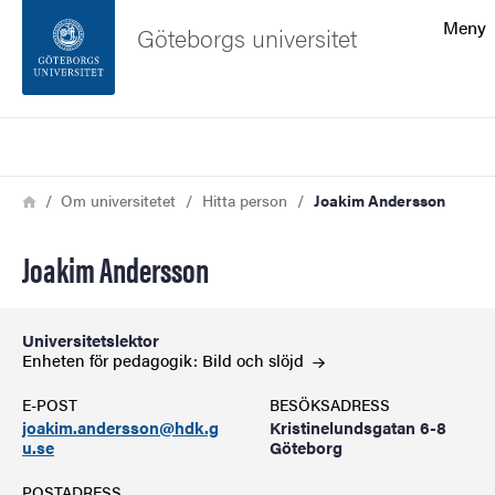
Sökfunktionen
Meny
Göteborgs universitet
Sidfoten
Sök
Kontakta universitetet
Länkstig
Hem
Om universitetet
Hitta person
Joakim Andersson
Om webbplatsen
Joakim Andersson
Universitetslektor
Enheten för pedagogik: Bild och
slöjd
E-POST
BESÖKSADRESS
joakim.andersson@hdk.g
Kristinelundsgatan 6-8
u.se
Göteborg
POSTADRESS