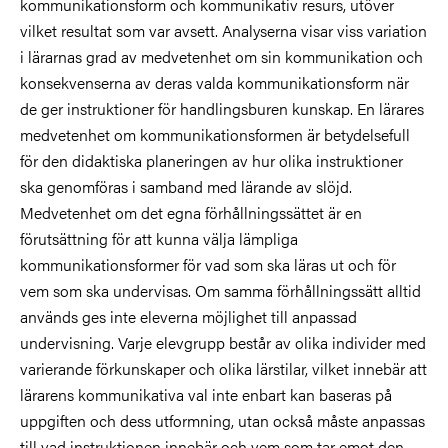
kommunikationsform och kommunikativ resurs, utöver
vilket resultat som var avsett. Analyserna visar viss variation
i lärarnas grad av medvetenhet om sin kommunikation och
konsekvenserna av deras valda kommunikationsform när
de ger instruktioner för handlingsburen kunskap. En lärares
medvetenhet om kommunikationsformen är betydelsefull
för den didaktiska planeringen av hur olika instruktioner
ska genomföras i samband med lärande av slöjd.
Medvetenhet om det egna förhållningssättet är en
förutsättning för att kunna välja lämpliga
kommunikationsformer för vad som ska läras ut och för
vem som ska undervisas. Om samma förhållningssätt alltid
används ges inte eleverna möjlighet till anpassad
undervisning. Varje elevgrupp består av olika individer med
varierande förkunskaper och olika lärstilar, vilket innebär att
lärarens kommunikativa val inte enbart kan baseras på
uppgiften och dess utformning, utan också måste anpassas
till vad instruktionen innebär och vem som tar emot den.