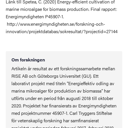
Länk till Spetea, C. (2020) Energy-efficient cultivation of
marine microalgae for biomass production. Final rapport:
Energimyndigheten P45907-1.
http://www.energimyndigheten.se/forskning-och-
innovation/projektdatabas/sokresultat/?projectid=27144
Om forskningen
Artikeln är resultat av ett forskningssamarbete mellan
RISE AB och Göteborgs Universitet (GU). Ett
laborativt projekt med titeln ”Energieffektiv odling av
marina mikroalger för produktion av biomassa” har
utförts under en period från augusti 2018 till oktober
2020. Projektet har finansierats av Energimyndigheten
med projektnummer 45907-1. Carl Tryggers Stiftelse
för vetenskaplig forskning har samfinansierat
projektet under perioden februari 2017- februari 2019.