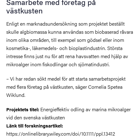
Samarbete med företag på
västkusten
Enligt en marknadsundersökning som projektet beställt
skulle algbiomassa kunna användas som biobaserad råvara
inom olika områden, till exempel som gödsel eller inom
kosmetika-, läkemedels- och bioplastindustrin. Största
intresse finns just nu för att rena havsvatten med hjälp av
mikroalger inom fiskodlingar och sjömatindustri.
– Vi har redan sökt medel för att starta samarbetsprojekt
med flera företag på västkusten, säger Cornelia Spetea
Wiklund.
Energieffektiv odling av marina mikroalger
Projektets titel:
vid den svenska västkusten
Länk till forskningsartikel:
https://onlinelibrary.wiley.com/doi/10.1111/ppl.13412