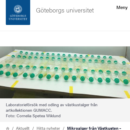
Sökfunktionen
Meny
Göteborgs universitet
Sidfoten
Sök
Kontakta universitetet
Bild
Om webbplatsen
Laboratorieförsök med odling av västkustalger från
artkollektionen GUMACC.
Foto: Cornelia Spetea Wiklund
Länkstig
Hem
Aktuellt
Hitta nyheter
Mikroalger från Västkusten –