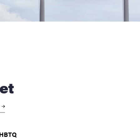
et
r
r HBTQ