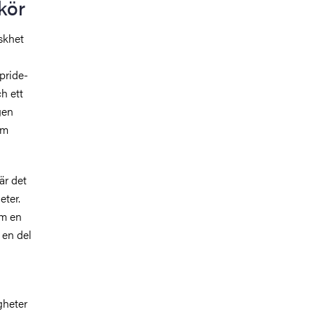
kör
skhet
pride-
h ett
gen
om
är det
eter.
om en
 en del
gheter