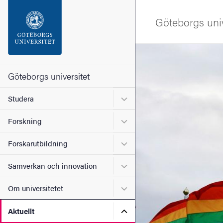
Sökfunktionen
Göteborgs univ
Sidfoten
Bild
Kontakta universitetet
Göteborgs universitet
Undermeny för Studera
Studera
Om webbplatsen
Undermeny för Forskning
Forskning
Undermeny för Forskarutbi
Forskarutbildning
Undermeny för Samverkan 
Samverkan och innovation
Undermeny för Om universi
Om universitetet
Undermeny för Aktuellt
Aktuellt