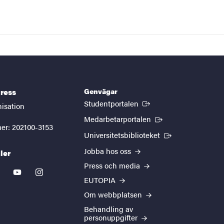
Genvägar
ress
(Extern länk)
Studentportalen
nisation
(Extern länk)
Medarbetarportalen
er: 202100-3153
(Extern länk)
Universitetsbiblioteket
Jobba hos oss
ler
Press och media
kedin
youtube
instagram
EUTOPIA
Om webbplatsen
Behandling av
personuppgifter