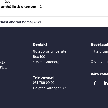
Område
Samhälle &
ekonomi
enast ändrad
27 maj 2021
Kontakt
Besöksad
Göteborgs universitet
Hitta orga
Box 100
Org. numm
405 30 Göteborg
Våra kana
Telefonväxel
031-786 00 00
facebook
lin
Helgfria vardagar 8-16