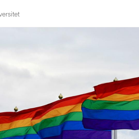
ersitet
ldning
och innovation
tetet