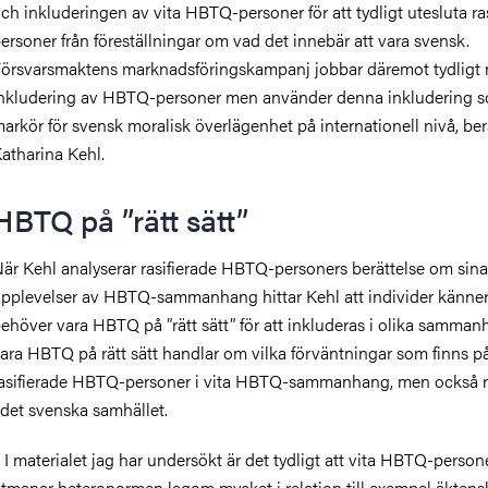
ch inkluderingen av vita HBTQ-personer för att tydligt utesluta ra
ersoner från föreställningar om vad det innebär att vara svensk.
örsvarsmaktens marknadsföringskampanj jobbar däremot tydligt
nkludering av HBTQ-personer men använder denna inkludering 
arkör för svensk moralisk överlägenhet på internationell nivå, ber
atharina Kehl.
HBTQ på ”rätt sätt”
är Kehl analyserar rasifierade HBTQ-personers berättelse om sina
pplevelser av HBTQ-sammanhang hittar Kehl att individer känner
ehöver vara HBTQ på ”rätt sätt” för att inkluderas
i olika samman
ara HBTQ på rätt sätt handlar om vilka förväntningar som finns p
asifierade HBTQ-personer i vita HBTQ-sammanhang, men också 
 det svenska samhället.
 I materialet jag har undersökt är det tydligt att vita HBTQ-perso
tmanar heteronormen lagom mycket i relation till exempel äkten