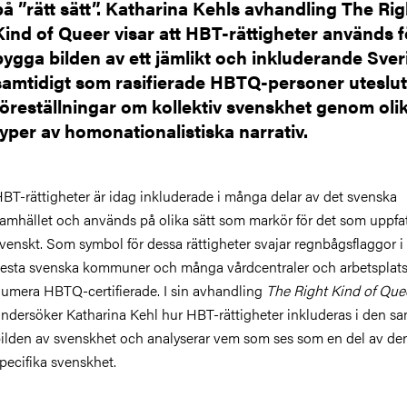
på ”rätt sätt”. Katharina Kehls avhandling The Rig
Kind of Queer visar att HBT-rättigheter används f
bygga bilden av ett jämlikt och inkluderande Sver
samtidigt som rasifierade HBTQ-personer uteslut
föreställningar om kollektiv svenskhet genom oli
typer av homonationalistiska narrativ.
BT-rättigheter är idag inkluderade i många delar av det svenska
amhället och används på olika sätt som markör för det som uppfa
venskt. Som symbol för dessa rättigheter svajar regnbågsflaggor i
lesta svenska kommuner och många vårdcentraler och arbetsplats
umera HBTQ-certifierade. I sin avhandling
The
Right Kind of Que
ndersöker Katharina Kehl hur HBT-rättigheter inkluderas i den sa
ilden av svenskhet och analyserar vem som ses som en del av de
pecifika svenskhet.