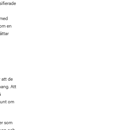
sifierade
 med
som en
ättar
 att de
hang.
Att
å
runt om
ner som
skap och