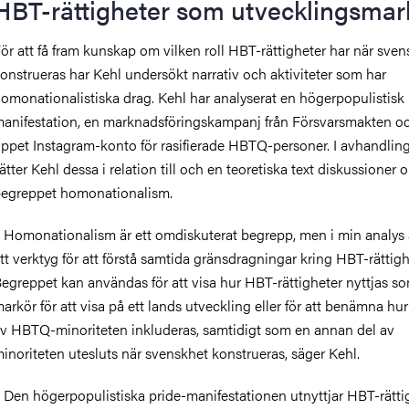
HBT-rättigheter som utvecklingsmar
ör att få fram kunskap om vilken roll HBT-rättigheter har när sven
onstrueras har Kehl undersökt narrativ och aktiviteter som har
omonationalistiska drag. Kehl har analyserat en högerpopulistisk 
anifestation, en marknadsföringskampanj från Försvarsmakten oc
ppet Instagram-konto för rasifierade HBTQ-personer. I avhandlin
ätter Kehl dessa i relation till och en teoretiska text diskussioner 
egreppet homonationalism.
 Homonationalism är ett omdiskuterat begrepp, men i min analys 
tt verktyg för att förstå samtida gränsdragningar kring HBT-rättigh
egreppet kan användas för att visa hur HBT-rättigheter nyttjas s
arkör för att visa på ett lands utveckling eller för att benämna hur
v HBTQ-minoriteten inkluderas, samtidigt som en annan del av
inoriteten utesluts när svenskhet konstrueras, säger Kehl.
 Den högerpopulistiska pride-manifestationen utnyttjar HBT-rätti