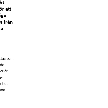
ht
ör att
ige
s från
ka
ttas som
 de
er är
er
mtida
nna