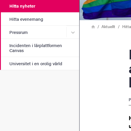
Hitta nyheter
Hitta evenemang
Länkstig
Hem
Aktuellt
Hitt
Undermeny för Pressrum
Pressrum
Incidenten i lärplattformen
HBT
Canvas
Universitet i en orolig värld
P