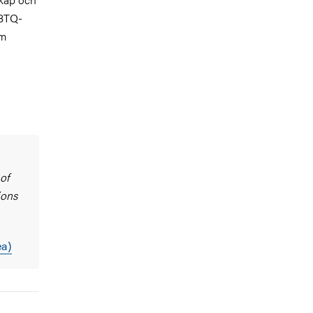
HBTQ-
om
of
ions
ea)