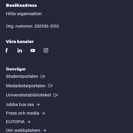
Besöksadress
Hitta organisation
Org. nummer: 202100-3153
Våra kanaler
facebook
linkedin
youtube
instagram
Genvägar
(Extern länk)
Studentportalen
(Extern länk)
Medarbetarportalen
(Extern länk)
Universitetsbiblioteket
Jobba hos oss
Press och media
EUTOPIA
Om webbplatsen