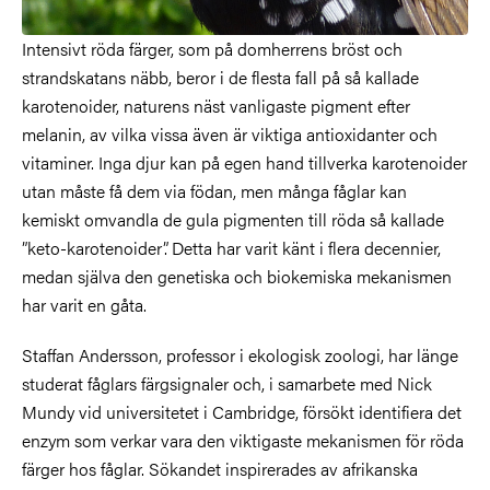
Intensivt röda färger, som på domherrens bröst och
strandskatans näbb, beror i de flesta fall på så kallade
karotenoider, naturens näst vanligaste pigment efter
melanin, av vilka vissa även är viktiga antioxidanter och
vitaminer. Inga djur kan på egen hand tillverka karotenoider
utan måste få dem via födan, men många fåglar kan
kemiskt omvandla de gula pigmenten till röda så kallade
”keto-karotenoider”. Detta har varit känt i flera decennier,
medan själva den genetiska och biokemiska mekanismen
har varit en gåta.
Staffan Andersson, professor i ekologisk zoologi, har länge
studerat fåglars färgsignaler och, i samarbete med Nick
Mundy vid universitetet i Cambridge, försökt identifiera det
enzym som verkar vara den viktigaste mekanismen för röda
färger hos fåglar. Sökandet inspirerades av afrikanska