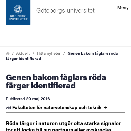
Sökfunktionen
Meny
Göteborgs universitet
Sidfoten
Sök
Kontakta universitetet
Länkstig
Hem
Aktuellt
Hitta nyheter
Genen bakom fåglars röda
färger identifierad
Om webbplatsen
Genen bakom fåglars röda
färger identifierad
20 maj 2016
Publicerad
Fakulteten för naturvetenskap och
teknik
vid
Röda färger i naturen utgör ofta starka signaler
för att locka till sig partners eller avskräcka