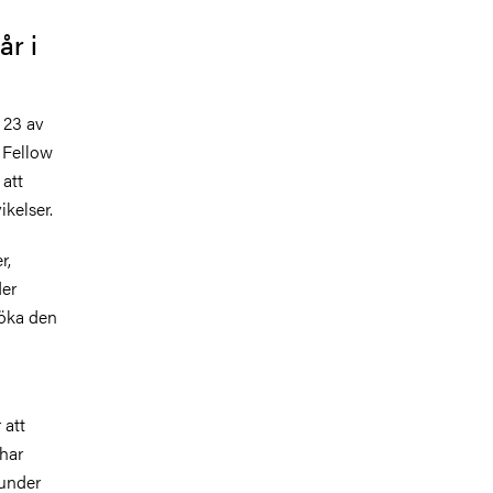
r i
 23 av
 Fellow
 att
ikelser.
r,
der
 öka den
 att
har
 under