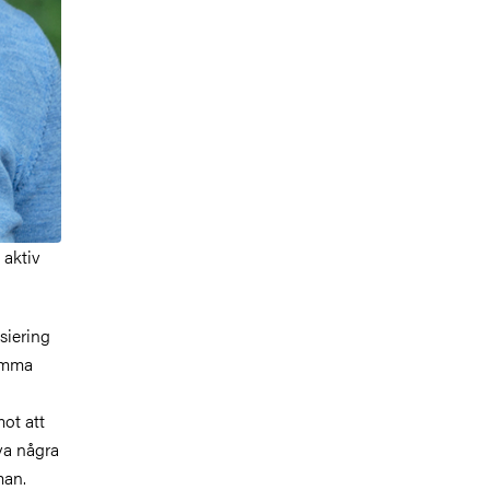
aktiv
siering
komma
ot att
va några
man.