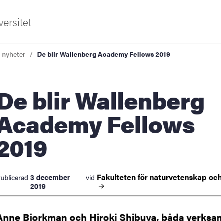
ersitet
a nyheter
De blir Wallenberg Academy Fellows 2019
lir Wallenberg
Academy Fellows
2019
ldning
och innovation
Fakulteten för naturvetenskap oc
3 december
ublicerad
vid
tetet
2019
Anne Bjorkman och Hiroki Shibuya, båda verks