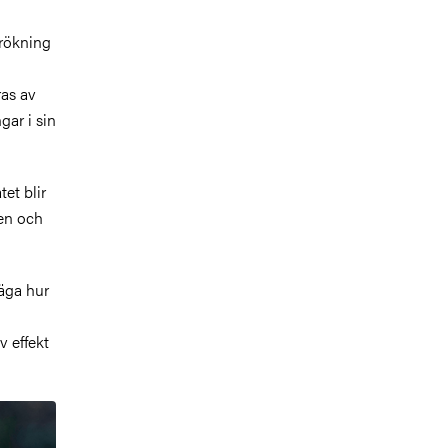
urökning
ras av
gar i sin
et blir
ren och
säga hur
v effekt