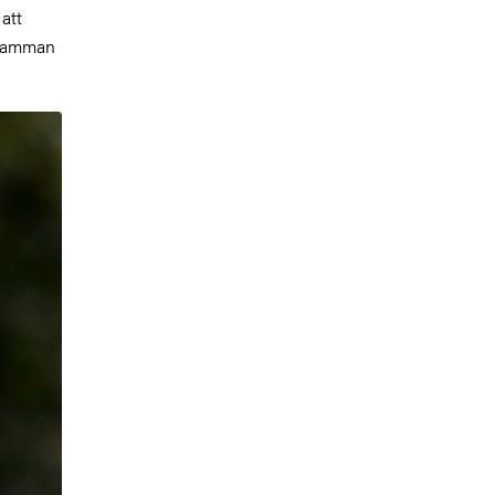
att
 samman