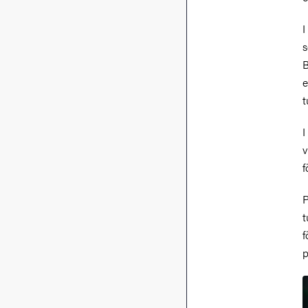
I
s
B
e
t
I
v
f
P
t
f
p