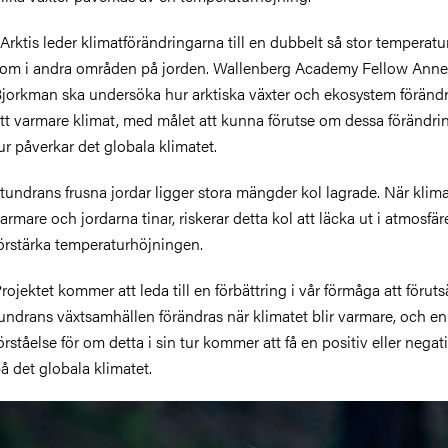
 Arktis leder klimatförändringarna till en dubbelt så stor temperat
om i andra områden på jorden. Wallenberg Academy Fellow Anne
jorkman ska undersöka hur arktiska växter och ekosystem föränd
tt varmare klimat, med målet att kunna förutse om dessa förändrin
ur påverkar det globala klimatet.
 tundrans frusna jordar ligger stora mängder kol lagrade. När klimat
armare och jordarna tinar, riskerar detta kol att läcka ut i atmosfä
örstärka temperaturhöjningen.
rojektet kommer att leda till en förbättring i vår förmåga att förut
undrans växtsamhällen förändras när klimatet blir varmare, och en
örståelse för om detta i sin tur kommer att få en positiv eller negati
å det globala klimatet.