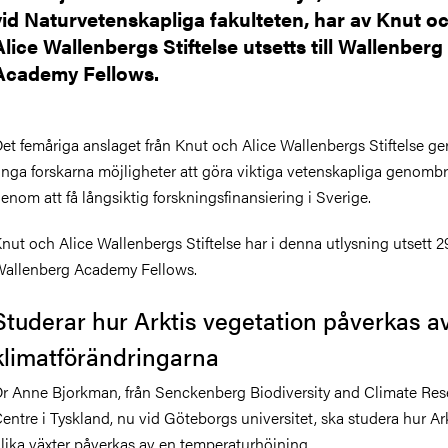
vid Naturvetenskapliga fakulteten, har av Knut o
Alice Wallenbergs Stiftelse utsetts till Wallenberg
Academy Fellows.
et femåriga anslaget från Knut och Alice Wallenbergs Stiftelse ge
nga forskarna möjligheter att göra viktiga vetenskapliga genombr
enom att få långsiktig forskningsfinansiering i Sverige.
nut och Alice Wallenbergs Stiftelse har i denna utlysning utsett 2
allenberg Academy Fellows.
Studerar hur Arktis vegetation påverkas a
klimatförändringarna
r Anne Bjorkman, från Senckenberg Biodiversity and Climate Res
entre i Tyskland, nu vid Göteborgs universitet, ska studera hur Ar
lika växter påverkas av en temperaturhöjning.