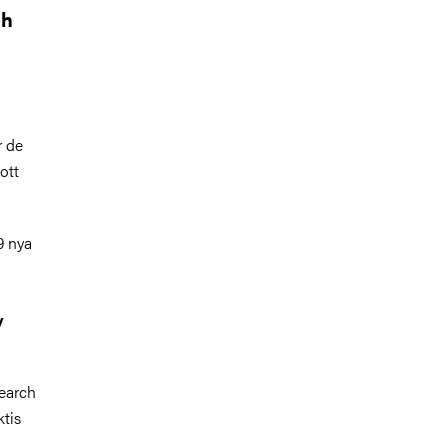
ch
r de
ott
9 nya
v
earch
ktis