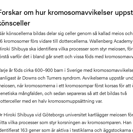
Forskar om hur kromosomavvikelser uppstå
könsceller
är könscellerna bildas delar sig celler genom så kallad meios och
6 kromosomer förs vidare till dottercellerna. Wallenberg Academy
iroki Shibuya ska identifiera vilka processer som styr meiosen, för
örstå varför det i bland går snett och vissa föds med kromosomavv
arje år föds cirka 600–900 barn i Sverige med kromosomavvikelse
anligast är Downs och Turners syndrom. Avvikelserna uppstår un
eiosen, när kromosomerna i ett kromosompar först korsas för att
enetiska mångfalden, och sedan separeras så att det bildas två
otterceller med en halv kromosomuppsättning var.
r Hiroki Shibuya vid Göteborgs universitet kartlägger meiosen för
itta vilka processer som styr korsningen av kromosomparen. Han 
dentifierat 163 gener som är aktiva i testiklarna och äggstockarna