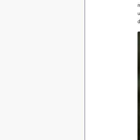
m
u
d