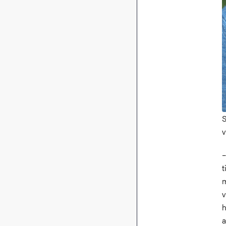
S
v
–
t
m
v
h
a