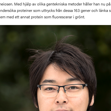
eiosen. Med hjälp av olika gentekniska metoder håller han nu på 
ndersöka proteiner som uttrycks från dessa 163 gener och länka
em med ett annat protein som fluorescerar i grönt.