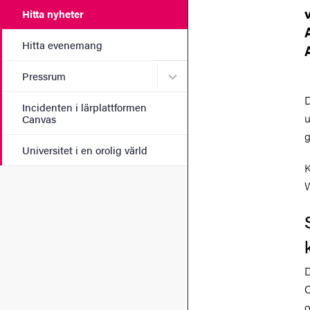
Hitta nyheter
Hitta evenemang
Undermeny för Pressrum
Pressrum
D
Incidenten i lärplattformen
u
Canvas
g
Universitet i en orolig värld
K
W
D
C
o