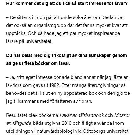
Hur kommer det sig att du fick så stort intresse för lavar?
– De sitter still och går att undersöka året om! Sedan var
det också en organismgrupp där det fanns mycket kvar att
upptäcka. Och så hade jag ett par mycket inspirerande
lärare på universitetet.
Du har delat med dig frikostigt av dina kunskaper genom
att ge ut flera böcker om lavar.
– Ja, mitt eget intresse började bland annat när jag läste en
lavflora som gavs ut 1982. Efter många återutgivningar så
behövdes det till slut en ny uppdaterad bok och den gjorde
jag tillsammans med författaren av floran.
Resultatet blev böckerna
Lavar en fälthandbok
och
Mossor
en fältguide
, båda utgivna 2016 och flitigt använda inom
utbildningen i naturvårdsbiologi vid Göteborgs universitet.