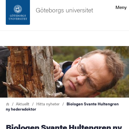
Sökfunktionen
Meny
Göteborgs universitet
Sidfoten
Sök
Kontakta universitetet
Bild
Om webbplatsen
Länkstig
Hem
Aktuellt
Hitta nyheter
Biologen Svante Hultengren
ny hedersdoktor
Biologen Svante Hultengren ny