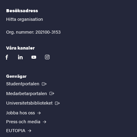
Besöksadress
Hitta organisation
Org. nummer: 202100-3153
Våra kanaler
facebook
linkedin
youtube
instagram
Genvägar
(Extern länk)
Studentportalen
(Extern länk)
Medarbetarportalen
(Extern länk)
Universitetsbiblioteket
Jobba hos oss
Press och media
EUTOPIA