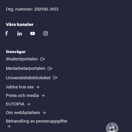
Org. nummer: 202100-3153
Våra kanaler
facebook
linkedin
youtube
instagram
Genvägar
(Extern länk)
Studentportalen
(Extern länk)
Medarbetarportalen
(Extern länk)
Universitetsbiblioteket
Jobba hos oss
Press och media
EUTOPIA
Om webbplatsen
Behandling av personuppgifter