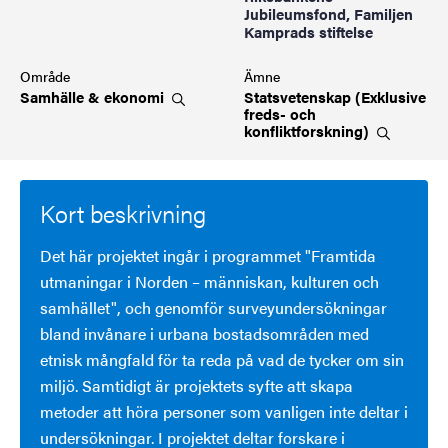
Jubileumsfond, Familjen
Kamprads stiftelse
Område
Ämne
Samhälle &
ekonomi
Statsvetenskap (Exklusive
freds- och
konfliktforskning)
Kort beskrivning
Det här projektet ingår i programmet "Framtida
utmaningar i Norden – människan, kulturen och
samhället", och genomför surveyundersökningar
bland invånare i urbana bostadsområden med
etnisk mångfald för ta reda på vad de tycker om sin
miljö. Samtidigt är projektets syfte att skapa
metoder att höra personer som vanligen inte deltar i
undersökningar. I projektet deltar forskare i