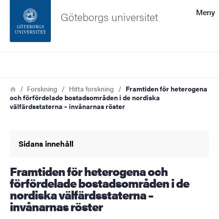
Sökfunktionen
Meny
Göteborgs universitet
Sidfoten
Sök
Kontakta universitetet
Länkstig
Hem
Forskning
Hitta forskning
Framtiden för heterogena
och förfördelade bostadsområden i de nordiska
Om webbplatsen
välfärdsstaterna – invånarnas röster
Sidans innehåll
Framtiden för heterogena och
förfördelade bostadsområden i de
nordiska välfärdsstaterna –
invånarnas röster