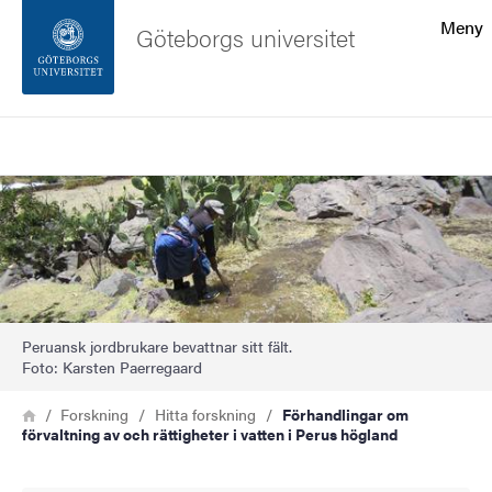
Sökfunktionen
Meny
Göteborgs universitet
Sidfoten
Sök
Kontakta universitetet
Bild
Om webbplatsen
Peruansk jordbrukare bevattnar sitt fält.
Foto: Karsten Paerregaard
Länkstig
Hem
Forskning
Hitta forskning
Förhandlingar om
förvaltning av och rättigheter i vatten i Perus högland