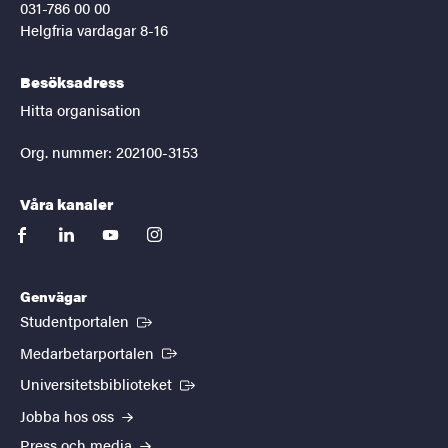
031-786 00 00
Helgfria vardagar 8-16
Besöksadress
Hitta organisation
Org. nummer: 202100-3153
Våra kanaler
facebook
linkedin
youtube
instagram
Genvägar
(Extern länk)
Studentportalen
(Extern länk)
Medarbetarportalen
(Extern länk)
Universitetsbiblioteket
Jobba hos oss
Press och media