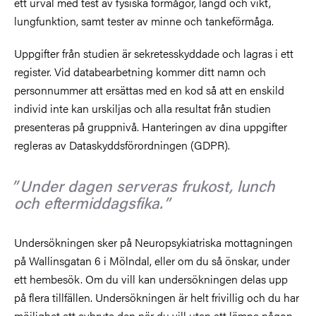
ett urval med test av fysiska förmågor, längd och vikt,
lungfunktion, samt tester av minne och tankeförmåga.
Uppgifter från studien är sekretesskyddade och lagras i ett
register. Vid databearbetning kommer ditt namn och
personnummer att ersättas med en kod så att en enskild
individ inte kan urskiljas och alla resultat från studien
presenteras på gruppnivå. Hanteringen av dina uppgifter
regleras av
Dataskyddsförordningen (GDPR).
Under dagen serveras frukost, lunch
och eftermiddagsfika.
Undersökningen sker på Neuropsykiatriska mottagningen
på Wallinsgatan 6 i Mölndal, eller om du så önskar, under
ett hembesök. Om du vill kan undersökningen delas upp
på flera tillfällen. Undersökningen är helt frivillig och du har
möjlighet att avbryta den när du vill utan att lämna någon