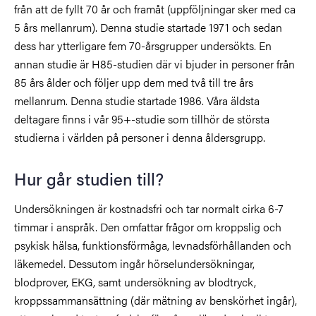
från att de fyllt 70 år och framåt (uppföljningar sker med ca
5 års mellanrum). Denna studie startade 1971 och sedan
dess har ytterligare fem 70-årsgrupper undersökts. En
annan studie är H85-studien där vi bjuder in personer från
85 års ålder och följer upp dem med två till tre års
mellanrum. Denna studie startade 1986. Våra äldsta
deltagare finns i vår 95+-studie som tillhör de största
studierna i världen på personer i denna åldersgrupp.
Hur går studien till?
Undersökningen är kostnadsfri och tar normalt cirka 6-7
timmar i anspråk. Den omfattar frågor om kroppslig och
psykisk hälsa, funktionsförmåga, levnadsförhållanden och
läkemedel. Dessutom ingår hörselundersökningar,
blodprover, EKG, samt undersökning av blodtryck,
kroppssammansättning (där mätning av benskörhet ingår),