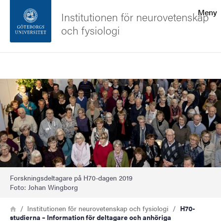
Sökfunktionen
Meny
Institutionen för neurovetenskap
och fysiologi
Sidfoten
Sök
Kontakta universitetet
Bild
Om webbplatsen
Forskningsdeltagare på H70-dagen 2019
Foto: Johan Wingborg
Länkstig
Hem
Institutionen för neurovetenskap och fysiologi
H70-
studierna – Information för deltagare och anhöriga