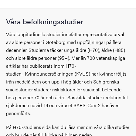
Våra befolkningsstudier
Våra longitudinella studier innefattar representativa urval
av äldre personer i Göteborg med uppföljningar på flera
decennier. Studierna täcker unga äldre (H70), äldre (H85)
och äldre äldre personer (95+). Mer än
700 vetenskapliga
artiklar har publicerats inom H70-
studien.
Kvinnoundersökningen (KVUS) har kvinnor följts
från medelåldern och upp i hög ålder och Sahlgrenska
suicidstudier studerar riskfaktorer för suicidalt beteende
hos personer 70 år och äldre. Särskilda studier i relation till
sjukdomen covid-19 och viruset
SARS-CoV-2 har även
genomförts.
På H70-studiens sida kan du läsa mer om våra olika studier
och hur de går till, klicka på bilden nedan.