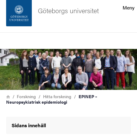
Sökfunktionen
Meny
Göteborgs universitet
Sidfoten
Sök
Kontakta universitetet
Bild
Om webbplatsen
Länkstig
Hem
Forskning
Hitta forskning
EPINEP –
Neuropsykiatrisk epidemiologi
Sidans innehåll