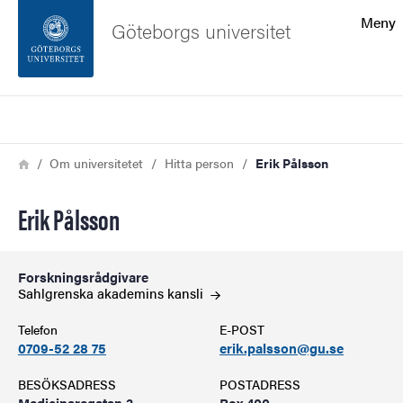
Sökfunktionen
Meny
Göteborgs universitet
Sidfoten
Sök
Kontakta universitetet
Länkstig
Hem
Om universitetet
Hitta person
Erik Pålsson
Om webbplatsen
Erik Pålsson
Forskningsrådgivare
Sahlgrenska akademins
kansli
Telefon
E-POST
0709-52 28 75
erik.palsson@gu.se
BESÖKSADRESS
POSTADRESS
Medicinaregatan 3
Box 400