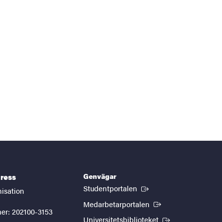
Genvägar
ress
(Extern länk)
Studentportalen
nisation
(Extern länk)
Medarbetarportalen
er: 202100-3153
(Extern länk)
Universitetsbiblioteket