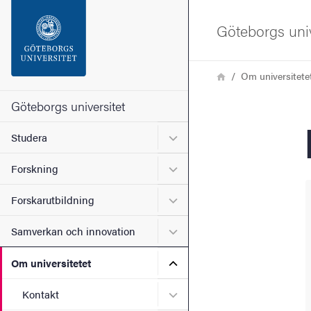
Sökfunktionen
Göteborgs univ
Sidfoten
Länkstig
Hem
Om universitete
Kontakta universitetet
Göteborgs universitet
Undermeny för Studera
Studera
Om webbplatsen
Undermeny för Forskning
Forskning
Undermeny för Forskarutbi
Forskarutbildning
Undermeny för Samverkan 
Samverkan och innovation
Undermeny för Om universi
Om universitetet
Undermeny för Kontakt
Kontakt