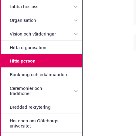
Undermeny för Jobba hos 
Jobba hos oss
Undermeny för Organisati
Organisation
Undermeny för Vision och 
Vision och värderingar
Hitta organisation
Hitta person
Rankning och erkännanden
Ceremonier och
Undermeny för Ceremonier 
traditioner
Breddad rekrytering
Historien om Göteborgs
universitet