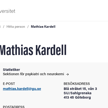
ersitet
t
Hitta person
Mathias Kardell
Mathias Kardell
ldning
Statistiker
Sektionen för psykiatri och
neurokemi
och innovation
E-POST
BESÖKSADRESS
mathias.kardell@gu.se
Blå stråket 15, vån 3
tetet
SU/Sahlgrenska
413 45 Göteborg
POSTADRESS