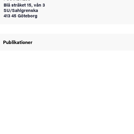
Blå stråket 15, vån 3
oss
SU/Sahlgrenska
413 45 Göteborg
on
värderingar
Publikationer
och traditioner