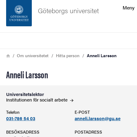
Sökfunktionen
Meny
Göteborgs universitet
Sidfoten
Sök
Kontakta universitetet
Länkstig
Hem
Om universitetet
Hitta person
Anneli Larsson
Om webbplatsen
Anneli Larsson
Universitetslektor
Institutionen för socialt
arbete
Telefon
E-POST
031-786 54 03
anneli.larsson@gu.se
BESÖKSADRESS
POSTADRESS