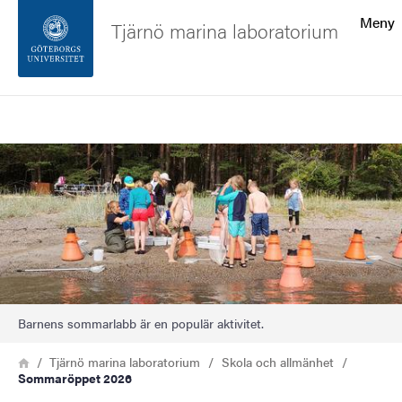
Sökfunktionen
Meny
Tjärnö marina laboratorium
Sidfoten
Sök
Kontakta universitetet
Bild
Om webbplatsen
Barnens sommarlabb är en populär aktivitet.
Länkstig
Hem
Tjärnö marina laboratorium
Skola och allmänhet
Sommaröppet 2026