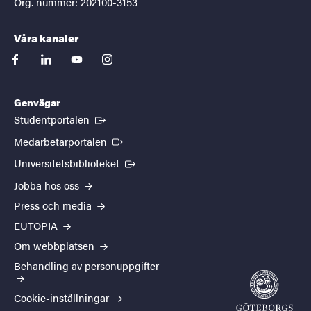
Org. nummer: 202100-3153
Våra kanaler
facebook
linkedin
youtube
instagram
Genvägar
(Extern länk)
Studentportalen
(Extern länk)
Medarbetarportalen
(Extern länk)
Universitetsbiblioteket
Jobba hos oss
Press och media
EUTOPIA
Om webbplatsen
Behandling av personuppgifter
Cookie-inställningar