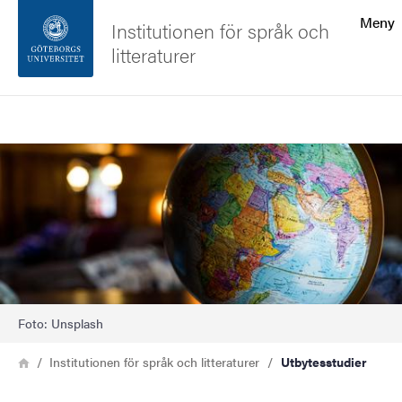
Sökfunktionen
Meny
Institutionen för språk och
litteraturer
Sidfoten
Sök
Kontakta universitetet
Bild
Om webbplatsen
Foto: Unsplash
Länkstig
Hem
Institutionen för språk och litteraturer
Utbytesstudier