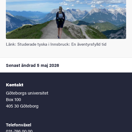
Länk: Studerade tyska i Innsbruck: En äventyrsfylld tid
Senast ändrad
5 maj 2026
Kontakt
Göteborgs universitet
Box 100
405 30 Göteborg
Telefonväxel
031-786 00 00