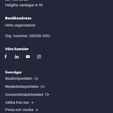
Helgfria vardagar 8-16
Besöksadress
Hitta organisation
Org. nummer: 202100-3153
Våra kanaler
facebook
linkedin
youtube
instagram
Genvägar
(Extern länk)
Studentportalen
(Extern länk)
Medarbetarportalen
(Extern länk)
Universitetsbiblioteket
Jobba hos oss
Press och media