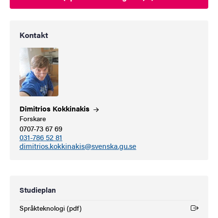
Kontakt
Dimitrios
Kokkinakis
Forskare
0707-73 67 69
031-786 52 81
dimitrios.kokkinakis@svenska.gu.se
Studieplan
Språkteknologi (pdf)
(Extern länk)