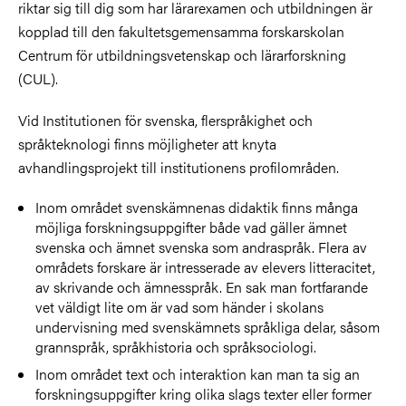
riktar sig till dig som har lärarexamen och utbildningen är
kopplad till den fakultetsgemensamma forskarskolan
Centrum för utbildningsvetenskap och lärarforskning
(CUL).
Vid
Institutionen för svenska, flerspråkighet och
språkteknologi
finns möjligheter att knyta
avhandlingsprojekt till institutionens profilområden.
Inom området svenskämnenas didaktik finns många
möjliga forskningsuppgifter både vad gäller ämnet
svenska och ämnet svenska som andraspråk. Flera av
områdets forskare är intresserade av elevers litteracitet,
av skrivande och ämnesspråk. En sak man fortfarande
vet väldigt lite om är vad som händer i skolans
undervisning med svenskämnets språkliga delar, såsom
grannspråk, språkhistoria och språksociologi.
Inom området text och interaktion kan man ta sig an
forskningsuppgifter kring olika slags texter eller former