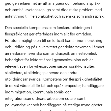
gedigen erfarenhet av att analysera och behandla språk-
och samhällsvetenskapliga samt didaktiska problem med
anknytning till flerspråkighet och svenska som andraspråk.
Den speciella kompetens som forskarutbildningen i
flerspråkighet ger efterfrågas inom allt fler områden.
Förutom möjligheten till en fortsatt karriär inom forskning
och utbildning på universitetet ger doktorsexamen i ämnet
ämneslärare i svenska som andraspråk ämnesteoretisk
behörighet för lektorstjänst i gymnasieskolan och är
relevant även för yrkesgrupper såsom språkkonsulter,
skolledare, utbildningsplanerare och andra
utbildningsansvariga. Kompetens om flerspråkighetsfältet
är också värdefull för tal-och språkterapeuter, handläggare
inom migration, kommunala språk- och
integrationssamordnare, arbetsförmedlare, samt
policyanalytiker och handläggare på statliga myndigheter