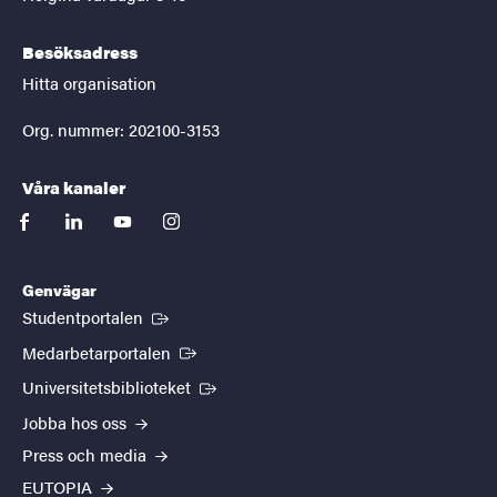
Besöksadress
Hitta organisation
Org. nummer: 202100-3153
Våra kanaler
facebook
linkedin
youtube
instagram
Genvägar
(Extern länk)
Studentportalen
(Extern länk)
Medarbetarportalen
(Extern länk)
Universitetsbiblioteket
Jobba hos oss
Press och media
EUTOPIA