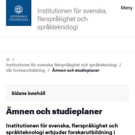
Sökfunktionen
Meny
Institutionen för svenska,
flerspråkighet och
Sidfoten
språkteknologi
Kontakta universitetet
Sök
Länkstig
Hem
Om webbplatsen
Institutionen för svenska, flerspråkighet och språkteknologi
Vår forskarutbildning
Ämnen och studieplaner
Sidans innehåll
Ämnen och studieplaner
Institutionen för svenska, flerspråkighet och
språkteknologi erbjuder forskarutbildning i