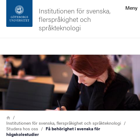
Sökfunktionen
Meny
Institutionen för svenska,
flerspråkighet och
Sidfoten
språkteknologi
Kontakta universitetet
Sök
Bild
Om webbplatsen
Länkstig
Hem
Institutionen för svenska, flerspråkighet och språkteknologi
Studera hos oss
Få behörighet i svenska för
högskolestudier