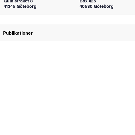
Gula stråket 8
Box 425
oss
41345 Göteborg
40530 Göteborg
on
Publikationer
värderingar
och traditioner