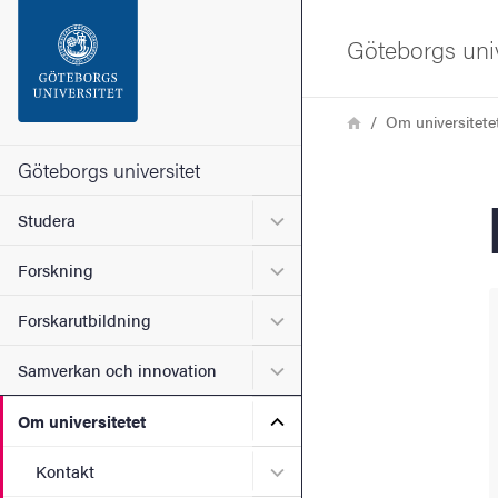
Sökfunktionen
Göteborgs univ
Sidfoten
Länkstig
Hem
Om universitete
Kontakta universitetet
Göteborgs universitet
Undermeny för Studera
Studera
Om webbplatsen
Undermeny för Forskning
Forskning
Undermeny för Forskarutbi
Forskarutbildning
Undermeny för Samverkan 
Samverkan och innovation
Undermeny för Om universi
Om universitetet
Undermeny för Kontakt
Kontakt