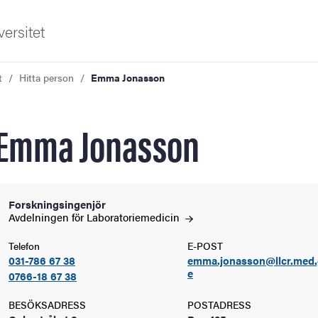
ersitet
t
Hitta person
Emma Jonasson
Emma Jonasson
ldning
Forskningsingenjör
Avdelningen för
Laboratoriemedicin
och innovation
Telefon
E-POST
031-786 67 38
emma.jonasson@llcr.med.
tetet
e
0766-18 67 38
BESÖKSADRESS
POSTADRESS