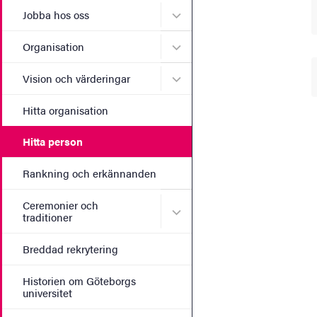
Undermeny för Jobba hos 
Jobba hos oss
Undermeny för Organisati
Organisation
Undermeny för Vision och 
Vision och värderingar
Hitta organisation
Hitta person
Rankning och erkännanden
Ceremonier och
Undermeny för Ceremonier 
traditioner
Breddad rekrytering
Historien om Göteborgs
universitet