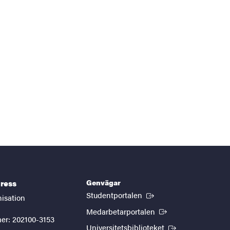
Genvägar
ress
(Extern länk)
Studentportalen
nisation
(Extern länk)
Medarbetarportalen
er: 202100-3153
(Extern länk)
Universitetsbiblioteket