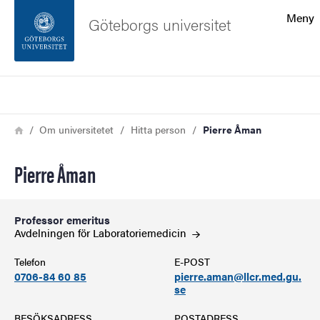
Sökfunktionen
Meny
Göteborgs universitet
Sidfoten
Sök
Kontakta universitetet
Länkstig
Hem
Om universitetet
Hitta person
Pierre Åman
Om webbplatsen
Pierre Åman
Professor emeritus
Avdelningen för
Laboratoriemedicin
Telefon
E-POST
0706-84 60 85
pierre.aman@llcr.med.gu.
se
BESÖKSADRESS
POSTADRESS