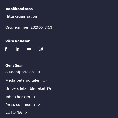
Besöksadress
Hitta organisation
Org. nummer: 202100-3153
Våra kanaler
facebook
linkedin
youtube
instagram
Genvägar
(Extern länk)
Studentportalen
(Extern länk)
Medarbetarportalen
(Extern länk)
Universitetsbiblioteket
Jobba hos oss
Press och media
EUTOPIA