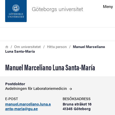
Sökfunktionen
Meny
Göteborgs universitet
Sidfoten
Sök
Kontakta universitetet
Länkstig
Hem
Om universitetet
Hitta person
Manuel Marceliano
Luna Santa-María
Om webbplatsen
Manuel Marceliano Luna Santa-María
Postdoktor
Avdelningen för
Laboratoriemedicin
E-POST
BESÖKSADRESS
manuel.marceliano.luna.s
Bruna stråket 16
anta-maria@gu.se
41345 Göteborg