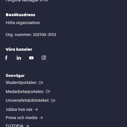
Besöksadress
Hitta organisation
Org. nummer: 202100-3153
Våra kanaler
facebook
linkedin
youtube
instagram
Genvägar
(Extern länk)
Studentportalen
(Extern länk)
Medarbetarportalen
(Extern länk)
Universitetsbiblioteket
Jobba hos oss
Press och media
EUTOPIA