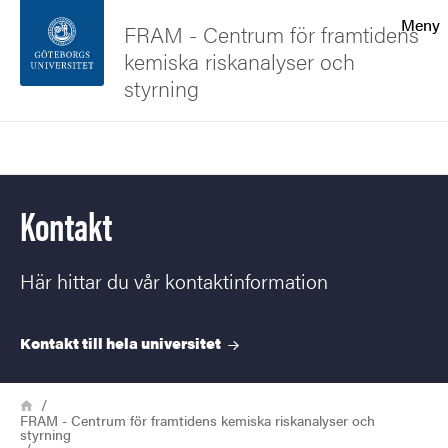
Sökfunktionen
Meny
FRAM - Centrum för framtidens
kemiska riskanalyser och
Sidfoten
styrning
Kontakta universitetet
Sök
Om webbplatsen
Kontakt
Här hittar du vår kontaktinformation
Kontakt till hela
universitet
Länkstig
Hem
FRAM - Centrum för framtidens kemiska riskanalyser och
styrning