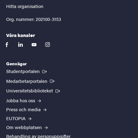
Hitta organisation
Org. nummer: 202100-3153
Våra kanaler
facebook
linkedin
youtube
instagram
Genvägar
(Extern länk)
Studentportalen
(Extern länk)
Medarbetarportalen
(Extern länk)
Universitetsbiblioteket
Jobba hos oss
Press och media
EUTOPIA
Om webbplatsen
Behandling av personuppgifter