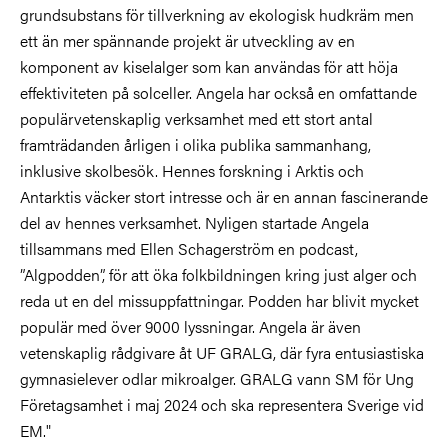
grundsubstans för tillverkning av ekologisk hudkräm men
ett än mer spännande projekt är utveckling av en
komponent av kiselalger som kan användas för att höja
effektiviteten på solceller. Angela har också en omfattande
populärvetenskaplig verksamhet med ett stort antal
framträdanden årligen i olika publika sammanhang,
inklusive skolbesök. Hennes forskning i Arktis och
Antarktis väcker stort intresse och är en annan fascinerande
del av hennes verksamhet. Nyligen startade Angela
tillsammans med Ellen Schagerström en podcast,
”Algpodden”, för att öka folkbildningen kring just alger och
reda ut en del missuppfattningar. Podden har blivit mycket
populär med över 9000 lyssningar. Angela är även
vetenskaplig rådgivare åt UF GRALG, där fyra entusiastiska
gymnasielever odlar mikroalger. GRALG vann SM för Ung
Företagsamhet i maj 2024 och ska representera Sverige vid
EM."