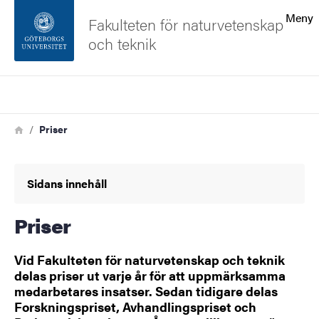
Sökfunktionen
Meny
Fakulteten för naturvetenskap
och teknik
Sidfoten
Sök
Kontakta universitetet
Länkstig
Hem
Priser
Om webbplatsen
Sidans innehåll
Priser
Vid Fakulteten för naturvetenskap och teknik
delas priser ut varje år för att uppmärksamma
medarbetares insatser. Sedan tidigare delas
Forskningspriset, Avhandlingspriset och