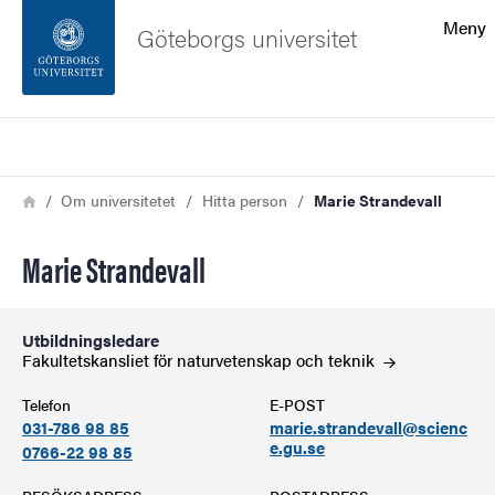
Sökfunktionen
Meny
Göteborgs universitet
Sidfoten
Sök
Kontakta universitetet
Länkstig
Hem
Om universitetet
Hitta person
Marie Strandevall
Om webbplatsen
Marie Strandevall
Utbildningsledare
Fakultetskansliet för naturvetenskap och
teknik
Telefon
E-POST
031-786 98 85
marie.strandevall@scienc
e.gu.se
0766-22 98 85