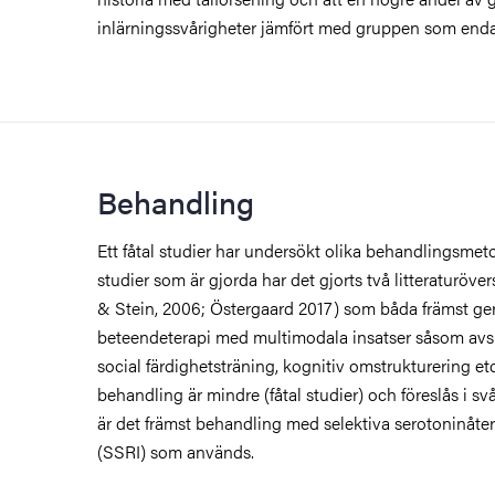
inlärningssvårigheter jämfört med gruppen som end
Behandling
Ett fåtal studier har undersökt olika behandlingsmet
studier som är gjorda har det gjorts två litteraturöve
& Stein, 2006; Östergaard 2017) som båda främst ger
beteendeterapi med multimodala insatser såsom avs
social färdighetsträning, kognitiv omstrukturering et
behandling är mindre (fåtal studier) och föreslås i svå
är det främst behandling med selektiva serotoninå
(SSRI) som används.