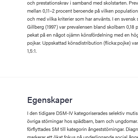
och prestationskrav i samband med skolstarten. Preval
mellan 0,11–2 procent beroende på vilken populatio
och med vilka kriterier som har använts. I en svensk
Gillberg (1997) var prevalensen bland skolbarn 0,18 
pekat på en något ojämn könsfördelning med en högr
pojkar. Uppskattad könsdistribution (flicka:pojke) var
1,5:1.
Egenskaper
I den tidigare DSM-IV kategoriserades selektiv muti
övriga störningar hos spädbarn, barn och ungdomar
förflyttades SM till kategorin ångeststörningar. Dia
markerar ett ökat fokus på underliggande social ånge