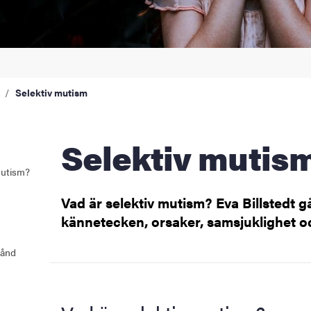
Selektiv mutism
Selektiv mutis
mutism?
Vad är selektiv mutism? Eva Billstedt 
kännetecken, orsaker, samsjuklighet o
tånd