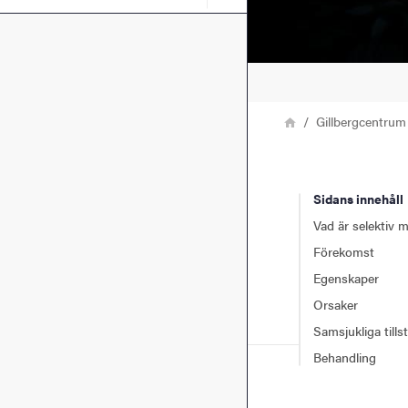
Länkstig
Hem
Gillbergcentrum
Sidans innehåll
Vad är selektiv 
Förekomst
Egenskaper
Orsaker
Samsjukliga tills
Behandling