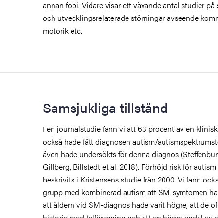
annan fobi. Vidare visar ett växande antal studier 
och utvecklingsrelaterade störningar avseende komm
motorik etc.
Samsjukliga tillstånd
I en journalstudie fann vi att 63 procent av en klin
också hade fått diagnosen autism/autismspektrumst
även hade undersökts för denna diagnos (Steffenburg
Gillberg, Billstedt et al. 2018). Förhöjd risk för auti
beskrivits i Kristensens studie från 2000. Vi fann ock
grupp med kombinerad autism att SM-symtomen had
att åldern vid SM-diagnos hade varit högre, att de of
historia med talförsening och att en högre andel av