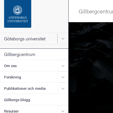
Sökfunktionen
Gillbergcentr
Sidfoten
Bild
Kontakta universitetet
Göteborgs universitet
Huvudmeny för Göteborgs un
Om webbplatsen
Gillbergcentrum
Undermeny för Om oss
Om oss
Undermeny för Forskning
Forskning
Undermeny för Publikation
Publikationer och media
Gillbergs blogg
Undermeny för Resurser
Resurser