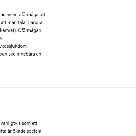
ras av en oförmåga att
s att man talar i andra
sskamrat). Oförmågan
av
sykossjukdom.
och ska innebära en
 vanligtvis som ett
detta är ökade sociala