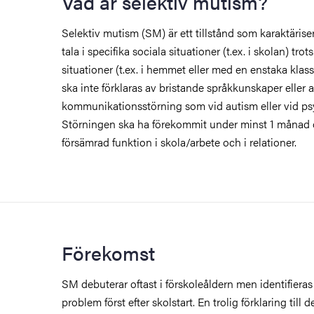
Vad är selektiv mutism?
Selektiv mutism (SM) är ett tillstånd som karaktärise
tala i specifika sociala situationer (t.ex. i skolan) trot
situationer (t.ex. i hemmet eller med en enstaka kla
ska inte förklaras av bristande språkkunskaper eller 
kommunikationsstörning som vid autism eller vid p
Störningen ska ha förekommit under minst 1 månad 
försämrad funktion i skola/arbete och i relationer.
Förekomst
SM debuterar oftast i förskoleåldern men identifieras
problem först efter skolstart. En trolig förklaring till 