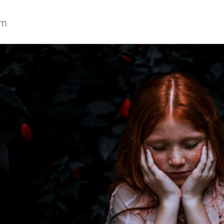
um
iversitet
er och media