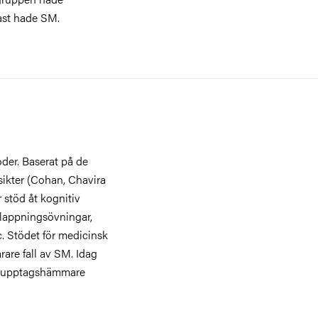
ast hade SM.
oder. Baserat på de
rsikter (Cohan, Chavira
 stöd åt kognitiv
lappningsövningar,
c. Stödet för medicinsk
rare fall av SM. Idag
terupptagshämmare