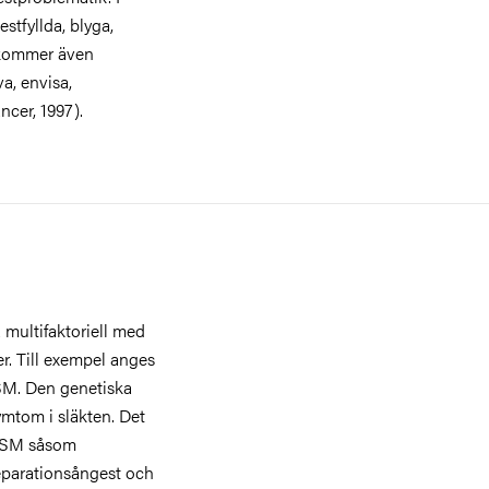
stfyllda, blyga,
ekommer även
a, envisa,
ncer, 1997).
 multifaktoriell med
r. Till exempel anges
 SM. Den genetiska
symtom i släkten. Det
id SM såsom
eparationsångest och