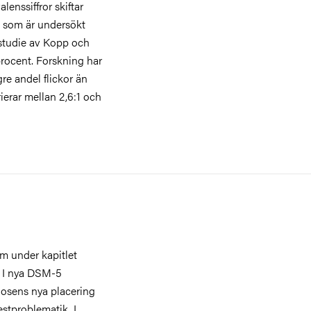
enssiffror skiftar
n som är undersökt
 studie av Kopp och
procent. Forskning har
e andel flickor än
ierar mellan 2,6:1 och
sm under kapitlet
. I nya DSM-5
gnosens nya placering
stproblematik. I