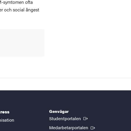
 SM-symtomen ofta
r och social ångest
Genvägar
ress
(Extern länk)
Studentportalen
nisation
(Extern länk)
Medarbetarportalen