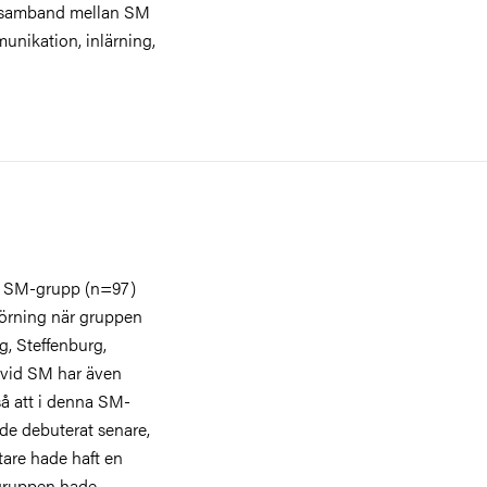
på samband mellan SM
unikation, inlärning,
isk SM-grupp (n=97)
örning när gruppen
, Steffenburg,
sm vid SM har även
så att i denna SM-
e debuterat senare,
tare hade haft en
 gruppen hade