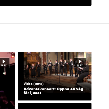
Video (16:41)
Adventskonsert: Öppna en väg
för ljuset