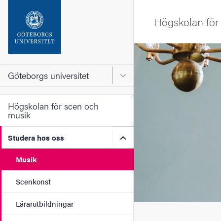
Sökfunktionen
Högskolan för
Sidfoten
Bild
Kontakta universitetet
Göteborgs universitet
Huvudmeny för Göteborgs un
Om webbplatsen
Högskolan för scen och
musik
Undermeny för Studera ho
Studera hos oss
Musik
Scenkonst
Lärarutbildningar