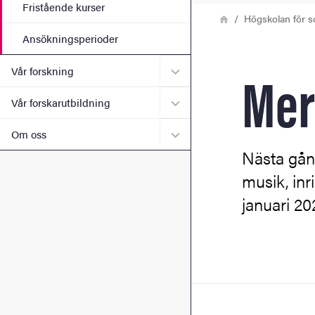
Fristående kurser
Länkstig
Hem
Högskolan för s
Ansökningsperioder
Mer
Undermeny för Vår forskni
Vår forskning
Undermeny för Vår forskaru
Vår forskarutbildning
Undermeny för Om oss
Om oss
Nästa gång
musik, inr
januari 20