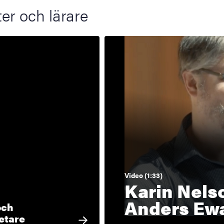
er och lärare
Video (1:33)
Karin Nels
Anders Ewa
och
etare