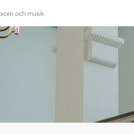
 scen och musik
iversitet
s oss