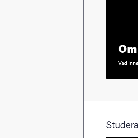
Om 
Vad inne
Studera