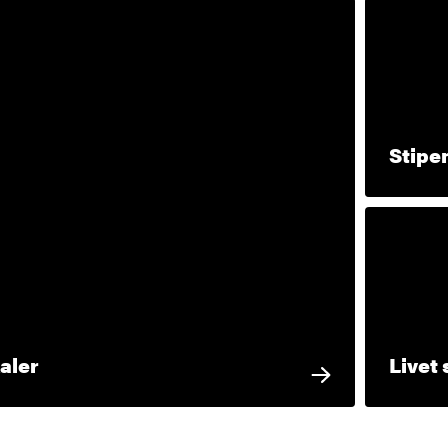
Stipe
aler
Livet