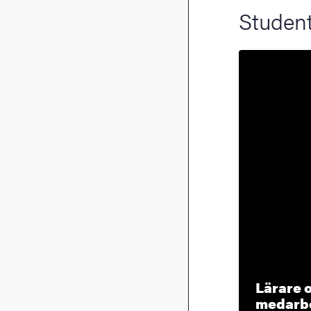
Student
Lärare 
medarb