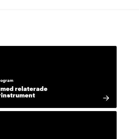
rogram
 med relaterade
rinstrument