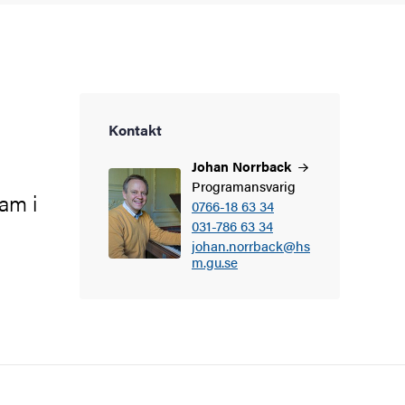
Kontakt
Johan
Norrback
Programansvarig
ram i
0766-18 63 34
031-786 63 34
johan.norrback@hs
m.gu.se