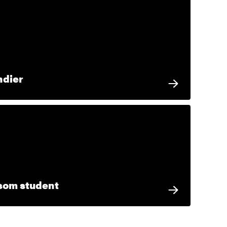
ndier
 som student