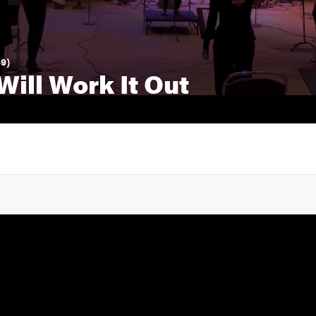
49)
Will Work It Out