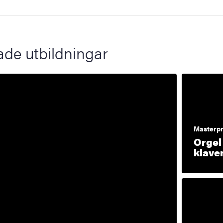
ade utbildningar
Masterp
Orgel
klave