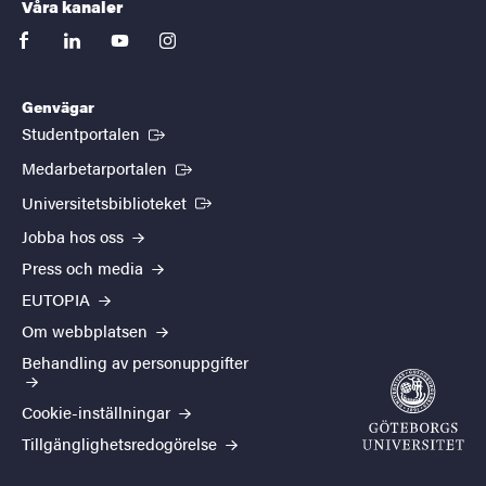
Våra kanaler
facebook
linkedin
youtube
instagram
Genvägar
(Extern länk)
Studentportalen
(Extern länk)
Medarbetarportalen
(Extern länk)
Universitetsbiblioteket
Jobba hos oss
Press och media
EUTOPIA
Om webbplatsen
Behandling av personuppgifter
Cookie-inställningar
Tillgänglighetsredogörelse