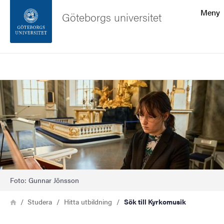
Sökfunktionen
Meny
Göteborgs universitet
Sidfoten
Sök
Kontakta universitetet
Bild
Om webbplatsen
Foto: Gunnar Jönsson
Länkstig
Hem
Studera
Hitta utbildning
Sök till Kyrkomusik