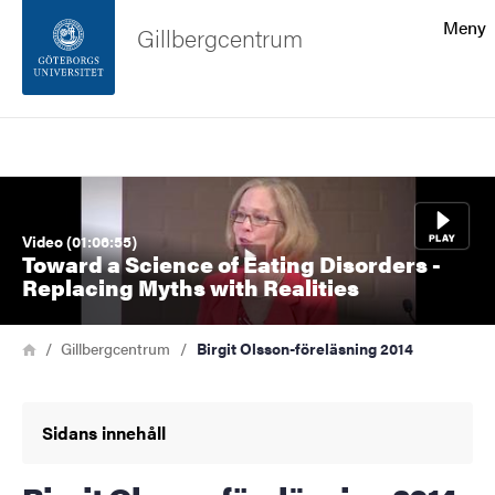
Sökfunktionen
Meny
Gillbergcentrum
Sidfoten
Sök
Kontakta universitetet
Bild
Om webbplatsen
Video (01:06:55)
Toward a Science of Eating Disorders -
Replacing Myths with Realities
Länkstig
Hem
Gillbergcentrum
Birgit Olsson-föreläsning 2014
Sidans innehåll