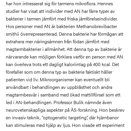
har hon intresserat sig för tarmens mikroflora. Hennes
studier har visat att individer med AN har färre typer av
bakterier i tarmen jämfört med friska jämförelseindivider.
Hos personer med AN är bakterien Methanobrevibacter
smithii överrepresenterad. Denna bakterie har förmågan att
extrahera mer näringsämnen från födan jämfört med
magtarmbakterier i allmänhet. Att denna typ av bakterie är
närvarande kan möjligen förklara varför en person med AN
kan överleva trots ett dagligt kaloriintag på 400 kcal. Det
förefaller som om denna typ av bakterie faktiskt håller
patienten vid liv. Mikroorganismer kan eventuellt bli
användbart i behandlingen av uppblåsthet och andra
magtarmbesvär i samband med ökad mattillförsel som ett
led i AN-behandlingen. Professor Bulik nämnde även
neurovetenskapliga aspekter på ÄS-forskning. Hon beskrev
en invasiv teknik, ”optogenetic targeting”, där hjärnbanor
kan stimuleras med hjälp av ljus. Hon visade ett experiment