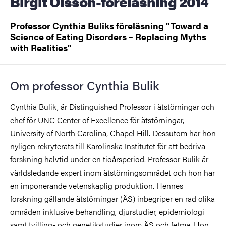
Birgit Olsson-föreläsning 2014
Professor Cynthia Buliks föreläsning "Toward a
Science of Eating Disorders – Replacing Myths
with Realities"
Om professor Cynthia Bulik
Cynthia Bulik, är Distinguished Professor i ätstörningar och
chef för UNC Center of Excellence för ätstörningar,
University of North Carolina, Chapel Hill. Dessutom har hon
nyligen rekryterats till Karolinska Institutet för att bedriva
forskning halvtid under en tioårsperiod. Professor Bulik är
världsledande expert inom ätstörningsområdet och hon har
en imponerande vetenskaplig produktion. Hennes
forskning gällande ätstörningar (ÄS) inbegriper en rad olika
områden inklusive behandling, djurstudier, epidemiologi
samt tvilling- och genetikstudier inom ÄS och fetma. Hon