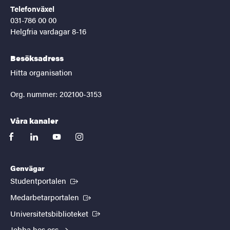
Telefonväxel
031-786 00 00
Helgfria vardagar 8-16
Besöksadress
Hitta organisation
Org. nummer: 202100-3153
Våra kanaler
facebook
linkedin
youtube
instagram
Genvägar
(Extern länk)
Studentportalen
(Extern länk)
Medarbetarportalen
(Extern länk)
Universitetsbiblioteket
Jobba hos oss