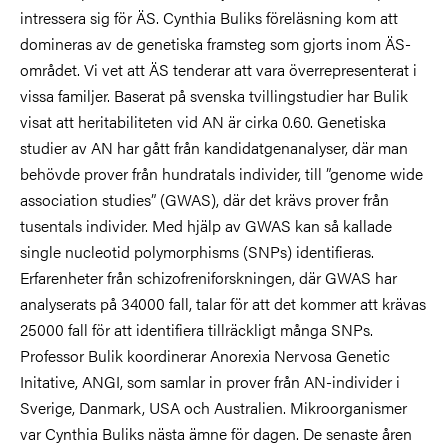
intressera sig för ÄS. Cynthia Buliks föreläsning kom att
domineras av de genetiska framsteg som gjorts inom ÄS-
området. Vi vet att ÄS tenderar att vara överrepresenterat i
vissa familjer. Baserat på svenska tvillingstudier har Bulik
visat att heritabiliteten vid AN är cirka 0.60. Genetiska
studier av AN har gått från kandidatgenanalyser, där man
behövde prover från hundratals individer, till ”genome wide
association studies” (GWAS), där det krävs prover från
tusentals individer. Med hjälp av GWAS kan så kallade
single nucleotid polymorphisms (SNPs) identifieras.
Erfarenheter från schizofreniforskningen, där GWAS har
analyserats på 34000 fall, talar för att det kommer att krävas
25000 fall för att identifiera tillräckligt många SNPs.
Professor Bulik koordinerar Anorexia Nervosa Genetic
Initative, ANGI, som samlar in prover från AN-individer i
Sverige, Danmark, USA och Australien. Mikroorganismer
var Cynthia Buliks nästa ämne för dagen. De senaste åren