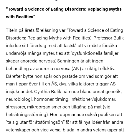
"Toward a Science of Eating Disorders: Replacing Myths
with Realities"
Titeln på årets föreläsning var ”Toward a Science of Eating
Disorders: Replacing Myths with Realities”. Professor Bulik
inledde sitt föredrag med att fastslå att vi måste försöka
undanröja många myter, t ex att ”dysfunktionella familjer
skapar anorexia nervosa”. Sanningen är att ingen
behandling av anorexia nervosa (AN) är riktigt effektiv.
Därefter bytte hon spår och pratade om vad som gör att
man tippar över till en ÄS, dvs. vilka faktorer triggar ÄS-
insjuknandet. Cynthia Bulik nämnde bland annat genetik,
neurobiologi, hormoner, timing, infektioner/sjukdomar,
stressorer, mikroorganismer och tillgång på mat (vid
hetsätningsstörning). Hon uppmanade också publiken att
”ta sig utanför ätstörningsön” för att få nya idéer från andra
vetenskaper och vice versa; bjuda in andra vetenskaper att