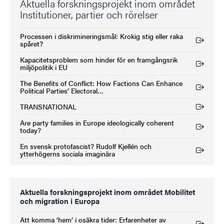
Aktuella forskningsprojekt inom området
Institutioner, partier och rörelser
Processen i diskrimineringsmål: Krokig stig eller raka
(Extern länk)
spåret?
Kapacitetsproblem som hinder för en framgångsrik
(Extern länk)
miljöpolitik i EU
The Benefits of Conflict: How Factions Can Enhance
(Extern länk)
Political Parties’ Electoral…
TRANSNATIONAL
(Extern länk)
Are party families in Europe ideologically coherent
(Extern länk)
today?
En svensk protofascist? Rudolf Kjellén och
(Extern länk)
ytterhögerns sociala imaginära
Aktuella forskningsprojekt inom området Mobilitet
och migration i Europa
Att komma ’hem’ i osäkra tider: Erfarenheter av