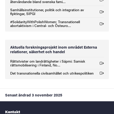
(Extern länk)
återvändande bland svenska fami…
Samhällsinstitutioner, politik och integration av
(Extern länk)
flyktingar, SIPGI
#SolidarityWithPolishWomen: Transnationell
(Extern länk)
abortaktivism i Central- och Östeuro…
Aktuella forskningsprojekt inom området Externa
relationer, säkerhet och handel
Rättstvister om landrättigheter i Sápmi: Samisk
(Extern länk)
rättsmobilisering i Finland, No…
Det transnationella civilsamhället och utrikespolitiken
(Extern länk)
Senast ändrad
3 november 2025
Kontakt