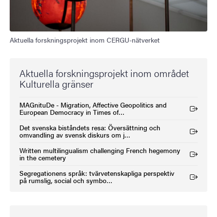
Aktuella forskningsprojekt inom CERGU-nätverket
Aktuella forskningsprojekt inom området
Kulturella gränser
MAGnituDe - Migration, Affective Geopolitics and
(Extern länk)
European Democracy in Times of…
Det svenska biståndets resa: Översättning och
(Extern länk)
omvandling av svensk diskurs om j…
Written multilingualism challenging French hegemony
(Extern länk)
in the cemetery
Segregationens språk: tvärvetenskapliga perspektiv
(Extern länk)
på rumslig, social och symbo…