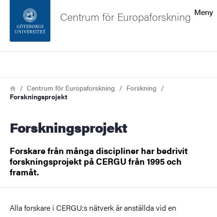
Sökfunktionen
Meny
Centrum för Europaforskning
Sidfoten
Sök
Kontakta universitetet
Länkstig
Hem
Centrum för Europaforskning
Forskning
Forskningsprojekt
Om webbplatsen
Forskningsprojekt
Forskare från många discipliner har bedrivit
forskningsprojekt på CERGU från 1995 och
framåt.
Alla forskare i CERGU:s nätverk är anställda vid en