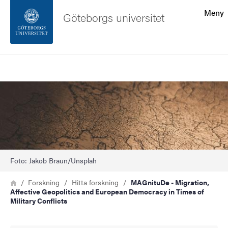
Sökfunktionen
Meny
Göteborgs universitet
Sidfoten
Sök
Kontakta universitetet
Bild
Om webbplatsen
Foto: Jakob Braun/Unsplah
Länkstig
Hem
Forskning
Hitta forskning
MAGnituDe - Migration,
Affective Geopolitics and European Democracy in Times of
Military Conflicts