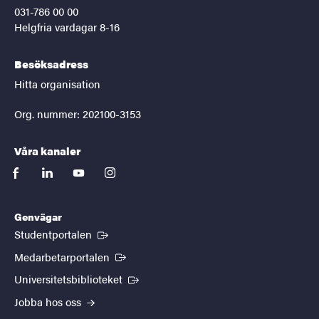
031-786 00 00
Helgfria vardagar 8-16
Besöksadress
Hitta organisation
Org. nummer: 202100-3153
Våra kanaler
facebook
linkedin
youtube
instagram
Genvägar
(Extern länk)
Studentportalen
(Extern länk)
Medarbetarportalen
(Extern länk)
Universitetsbiblioteket
Jobba hos oss