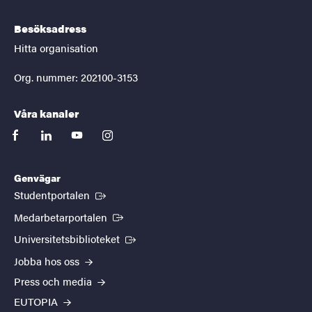
Besöksadress
Hitta organisation
Org. nummer: 202100-3153
Våra kanaler
facebook
linkedin
youtube
instagram
Genvägar
(Extern länk)
Studentportalen
(Extern länk)
Medarbetarportalen
(Extern länk)
Universitetsbiblioteket
Jobba hos oss
Press och media
EUTOPIA