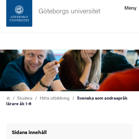
Sökfunktionen
Meny
Göteborgs universitet
Sidfoten
Sök
Kontakta universitetet
Bild
Om webbplatsen
Länkstig
Hem
Studera
Hitta utbildning
Svenska som andraspråk
lärare åk 1-6
Sidans innehåll