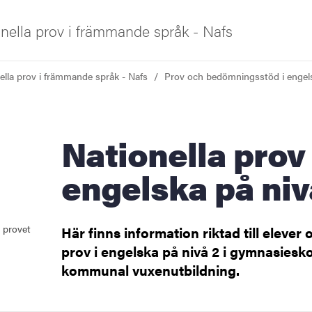
onella prov i främmande språk - Nafs
ella prov i främmande språk - Nafs
Prov och bedömningsstöd i engel
iversitet
Nationella prov i
engelska på niv
et Nafs
 provet
Här finns information riktad till elever
prov i engelska på nivå 2 i gymnasiesk
kommunal vuxenutbildning.
skurs 1-6
skurs 7-9