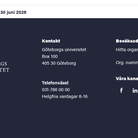
30 juni 2026
Kontakt
Besöksad
Göteborgs universitet
Hitta orga
Box 100
Org. numm
405 30 Göteborg
Våra kana
Telefonväxel
031-786 00 00
facebook
lin
Helgfria vardagar 8-16