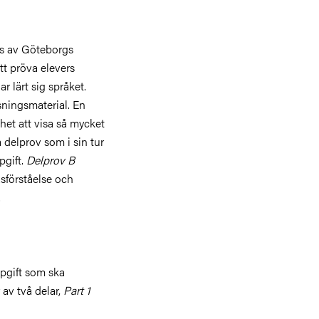
as av Göteborgs
tt pröva elevers
r lärt sig språket.
sningsmaterial. En
het att visa så mycket
 delprov som i sin tur
pgift.
Delprov B
äsförståelse och
t.
pgift som ska
 av två delar,
Part 1