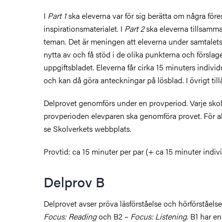
I
Part 1
ska eleverna var för sig berätta om några för
inspirationsmaterialet. I
Part 2
ska eleverna tillsamma
er
teman. Det är meningen att eleverna under samtalet
nytta av och få stöd i de olika punkterna och försla
auf Deutsch, en français, en español
uppgiftsbladet. Eleverna får cirka 15 minuters individ
och kan då göra anteckningar på lösblad. I övrigt til
Delprovet genomförs under en provperiod
. Varje sk
provperioden elevparen ska genomföra provet.
För a
se Skolverkets webbplats.
Provtid: ca 15 minuter per par (+ ca 15 minuter indiv
Delprov B
Delprovet avser pröva läsförståelse och hörförståelse
Focus: Reading
och B2 –
Focus: Listening
. B1 har e