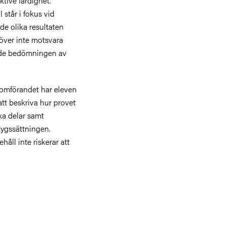
tive färdighet.
 står i fokus vid
e olika resultaten
över inte motsvara
de bedömningen av
enomförandet har eleven
att beskriva hur provet
ka delar samt
tygssättningen.
håll inte riskerar att