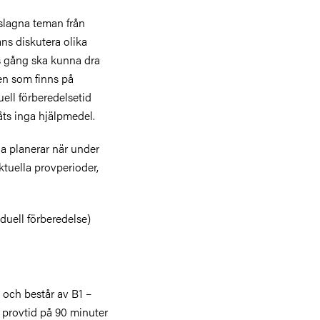
eslagna teman från
ns diskutera olika
s gång ska kunna dra
gen som finns på
uell förberedelsetid
låts inga hjälpmedel.
ola planerar när under
ktuella provperioder,
iduell förberedelse)
 och består av B1 –
n provtid på 90 minuter