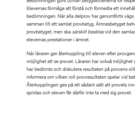
Bedömningen görs utifrån betygskriterierna för respek
Elevernas förmåga att förstå och förmedla ett innehåll
bedömningen. När alla delprov har genomförts vägs d
samman till ett samlat provbetyg. Ämnesbetyget beh
provbetyget, men ska
särskilt beaktas
vid den samla
elevernas prestationer i ämnet.
När läraren ger återkoppling till eleven efter provg
möjlighet att se provet. Läraren har också möjlighet 
har bedömts och diskutera resultaten på provens oli
informera om vilken roll provresultaten spelar vid be
Återkopplingen ges på ett sådant sätt att provets inne
spridas och eleven får därför inte ta med sig provet.