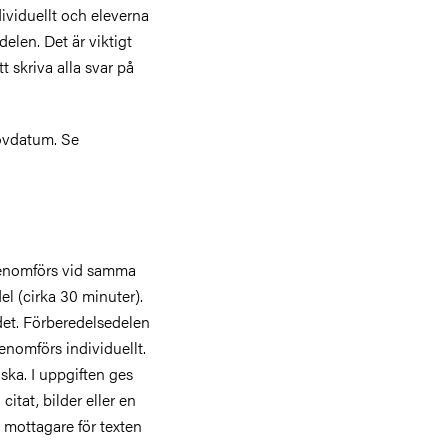
ividuellt och eleverna
delen.
Det är viktigt
 skriva alla svar på
rovdatum. Se
 genomförs vid samma
del (cirka 30 minuter).
ndet. Förberedelsedelen
genomförs individuellt.
ka. I uppgiften ges
citat, bilder eller en
mt mottagare för texten