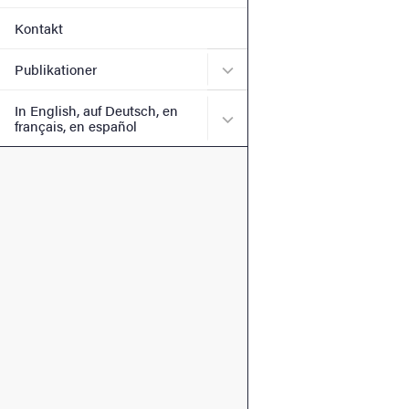
Kontakt
Undermeny för Publikation
Publikationer
In English, auf Deutsch, en
Undermeny för In English, 
français, en español