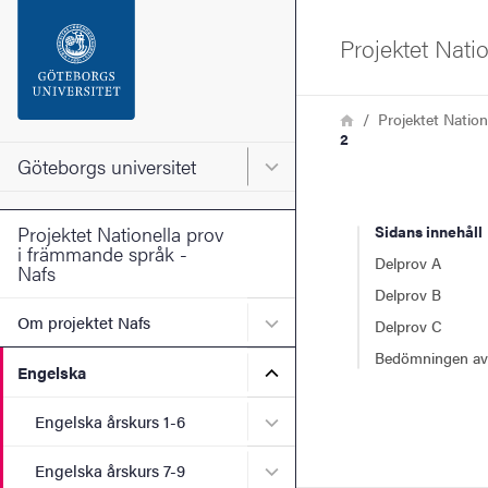
Sökfunktionen
Projektet Nati
Sidfoten
Länkstig
Hem
Projektet Nation
2
Kontakta universitetet
Göteborgs universitet
Huvudmeny för Göteborgs un
Om webbplatsen
Projektet Nationella prov
Sidans innehåll
i främmande språk -
Delprov A
Nafs
Delprov B
Undermeny för Om projekt
Om projektet Nafs
Delprov C
Bedömningen av
Undermeny för Engelska
Engelska
Undermeny för Engelska år
Engelska årskurs 1-6
Undermeny för Engelska år
Engelska årskurs 7-9