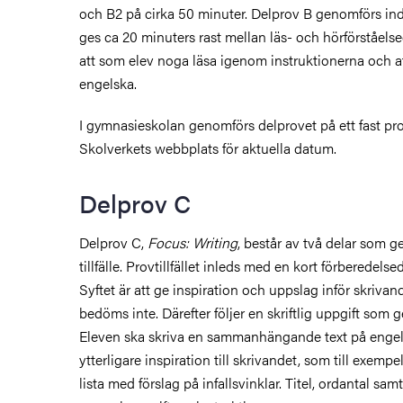
och B2 på cirka 50 minuter.
Delprov B genomförs ind
ges ca 20 minuters rast mellan läs- och hörförståelse
att som elev noga läsa igenom instruktionerna och att
engelska.
I gymnasieskolan genomförs delprovet på ett fast p
Skolverkets webbplats för aktuella datum.
Delprov C
Delprov C,
Focus: Writing
, består av två delar som
tillfälle. Provtillfället inleds med en kort förberedelse
Syftet är att ge inspiration och uppslag inför skriva
bedöms inte. Därefter följer en skriftlig uppgift som 
Eleven ska skriva en sammanhängande text på engels
ytterligare inspiration till skrivandet, som till exempel 
lista med förslag på infallsvinklar. Titel, ordantal sa