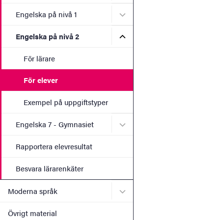
Undermeny för Engelska på
Engelska på nivå 1
Undermeny för Engelska på
Engelska på nivå 2
För lärare
För elever
Exempel på uppgiftstyper
Undermeny för Engelska 7 
Engelska 7 - Gymnasiet
Rapportera elevresultat
Besvara lärarenkäter
Undermeny för Moderna s
Moderna språk
Övrigt material