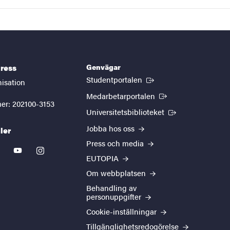
Genvägar
ress
(Extern länk)
Studentportalen
nisation
(Extern länk)
Medarbetarportalen
er: 202100-3153
(Extern länk)
Universitetsbiblioteket
Jobba hos oss
ler
Press och media
kedin
youtube
instagram
EUTOPIA
Om webbplatsen
Behandling av
personuppgifter
Cookie-inställningar
Tillgänglighetsredogörelse