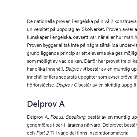
 nivå 1
De nationella proven i engelska på nivå 2 konstruer
 nivå 2
universitet på uppdrag av Skolverket. Proven avser a
kunskaper i engelska, oavsett var, när eller hur man ha
Proven bygger alltså inte på några särskilda undervi
grundläggande princip är att eleverna ska ges möjlig
som möjligt av vad de kan. Därför har provet tre olika
har olika innehåll.
Delprov A
består av en muntlig up
innehåller flera separata uppgifter som avser pröva l
- Gymnasiet
hörförståelse.
Delprov C
består av en skriftlig uppgif
Delprov A
Delprov A,
Focus: Speaking,
består av en muntlig up
pråk
genomföras i par, i lärarens närvaro. Delprovet består
och
Part 2
. Till varje del finns inspirationsmaterial.