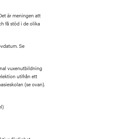
 Det är meningen att
h få stöd i de olika
rovdatum. Se
nal vuxenutbildning
ektion utifrån ett
nasieskolan (se ovan).
l)