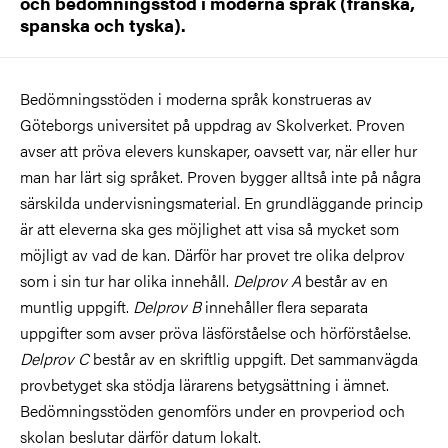
och bedömningsstöd i moderna språk (franska,
spanska och tyska).
Bedömningsstöden i moderna språk konstrueras av
Göteborgs universitet på uppdrag av Skolverket. Proven
avser att pröva elevers kunskaper, oavsett var, när eller hur
man har lärt sig språket. Proven bygger alltså inte på några
särskilda undervisningsmaterial. En grundläggande princip
är att eleverna ska ges möjlighet att visa så mycket som
möjligt av vad de kan. Därför har provet tre olika delprov
som i sin tur har olika innehåll.
Delprov A
består av en
muntlig uppgift.
Delprov B
innehåller flera separata
uppgifter som avser pröva läsförståelse och hörförståelse.
Delprov C
består av en skriftlig uppgift. Det sammanvägda
provbetyget ska stödja lärarens betygsättning i ämnet.
Bedömningsstöden genomförs under en provperiod och
skolan beslutar därför datum lokalt.