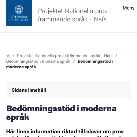
Sökfunktionen
Meny
Projektet Nationella prov i
främmande språk - Nafs
Sidfoten
Sök
Kontakta universitetet
Länkstig
Hem
Projektet Nationella prov i främmande språk - Nafs
Bedömningsstöd i moderna språk
Bedömningsstöd i
Om webbplatsen
moderna språk
Sidans innehåll
Bedömningsstöd i moderna
språk
Här finns information riktad till elever om prov