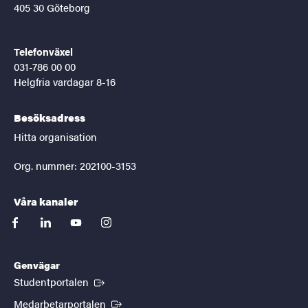
405 30 Göteborg
Telefonväxel
031-786 00 00
Helgfria vardagar 8-16
Besöksadress
Hitta organisation
Org. nummer: 202100-3153
Våra kanaler
facebook
linkedin
youtube
instagram
Genvägar
(Extern länk)
Studentportalen
(Extern länk)
Medarbetarportalen