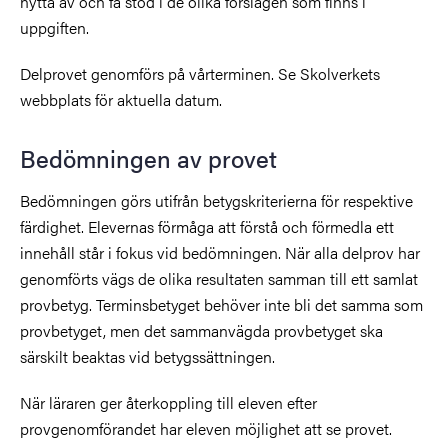
nytta av och få stöd i de olika förslagen som finns i
uppgiften.
Delprovet genomförs på vårterminen. Se Skolverkets
webbplats för aktuella datum.
Bedömningen av provet
Bedömningen görs utifrån betygskriterierna för respektive
färdighet. Elevernas förmåga att förstå och förmedla ett
innehåll står i fokus vid bedömningen. När alla delprov har
genomförts vägs de olika resultaten samman till ett samlat
provbetyg. Terminsbetyget behöver inte bli det samma som
provbetyget, men det sammanvägda provbetyget ska
särskilt beaktas vid betygssättningen.
När läraren ger återkoppling till eleven efter
provgenomförandet har eleven möjlighet att se provet.