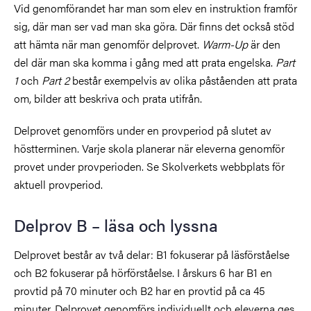
Vid genomförandet har man som elev en instruktion framför
sig, där man ser vad man ska göra. Där finns det också stöd
att hämta när man genomför delprovet.
Warm-Up
är den
del där man ska komma i gång med att prata engelska.
Part
1
och
Part 2
består exempelvis av olika påståenden att prata
om, bilder att beskriva och prata utifrån.
Delprovet genomförs under en provperiod på slutet av
höstterminen. Varje skola planerar när eleverna genomför
provet under provperioden. Se Skolverkets webbplats för
aktuell provperiod.
Delprov B – läsa och lyssna
Delprovet består av två delar: B1 fokuserar på läsförståelse
och B2 fokuserar på hörförståelse. I årskurs 6 har B1 en
provtid på 70 minuter och B2 har en provtid på ca 45
minuter. Delprovet genomförs individuellt och eleverna ges