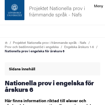
Sökfunktionen
Meny
Projektet Nationella prov i
främmande språk - Nafs
Sidfoten
Sök
Kontakta universitetet
Länkstig
Hem
Projektet Nationella prov i främmande språk - Nafs
Prov och bedömningsstöd i engelska
Engelska årskurs 1-6
Om webbplatsen
Nationella prov i engelska för årskurs 6
Sidans innehåll
Nationella prov i engelska för
årskurs 6
Här finns information riktad till elever och