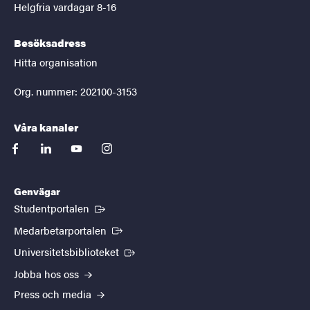
Helgfria vardagar 8-16
Besöksadress
Hitta organisation
Org. nummer: 202100-3153
Våra kanaler
facebook
linkedin
youtube
instagram
Genvägar
(Extern länk)
Studentportalen
(Extern länk)
Medarbetarportalen
(Extern länk)
Universitetsbiblioteket
Jobba hos oss
Press och media