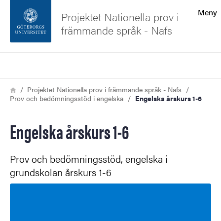
Sökfunktionen
Meny
Projektet Nationella prov i
främmande språk - Nafs
Sidfoten
Sök
Kontakta universitetet
Länkstig
Hem
Projektet Nationella prov i främmande språk - Nafs
Prov och bedömningsstöd i engelska
Engelska årskurs 1-6
Om webbplatsen
Engelska årskurs 1-6
Prov och bedömningsstöd, engelska i
grundskolan årskurs 1-6