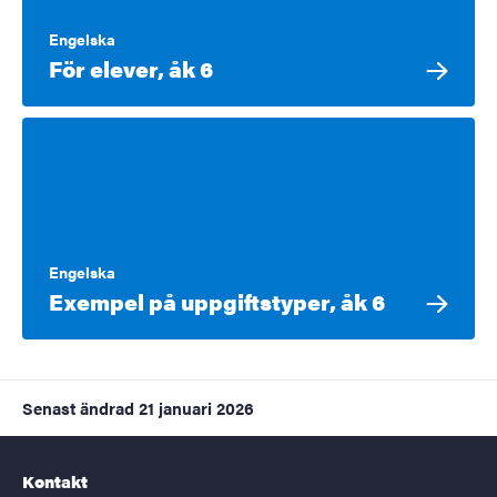
Engelska
För elever, åk 6
Engelska
Exempel på uppgiftstyper, åk 6
Senast ändrad
21 januari 2026
Kontakt