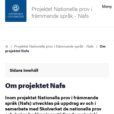
Sökfunktionen
Meny
Projektet Nationella prov i
främmande språk - Nafs
Sidfoten
Sök
Kontakta universitetet
Länkstig
Hem
Projektet Nationella prov i främmande språk - Nafs
Om
projektet Nafs
Om webbplatsen
Sidans innehåll
Om projektet Nafs
Inom projektet Nationella prov i främmande
språk (Nafs) utvecklas på uppdrag av och i
samarbete med Skolverket de nationella prov