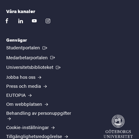
Våra kanaler
facebook
linkedin
youtube
instagram
Genvägar
(Extern länk)
Studentportalen
(Extern länk)
Medarbetarportalen
(Extern länk)
Universitetsbiblioteket
Jobba hos oss
Press och media
EUTOPIA
Om webbplatsen
Behandling av personuppgifter
Cookie-inställningar
Tillgänglighetsredogörelse