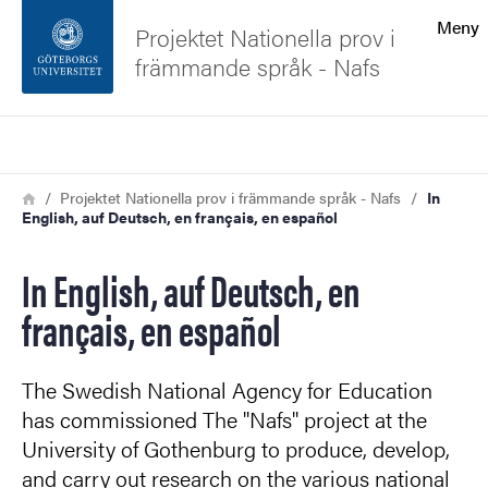
Sökfunktionen
Meny
Projektet Nationella prov i
främmande språk - Nafs
Sidfoten
Sök
Kontakta universitetet
Länkstig
Hem
Projektet Nationella prov i främmande språk - Nafs
In
English, auf Deutsch, en français, en español
Om webbplatsen
In English, auf Deutsch, en
français, en español
The Swedish National Agency for Education
has commissioned The "Nafs" project at the
University of Gothenburg to produce, develop,
and carry out research on the various national