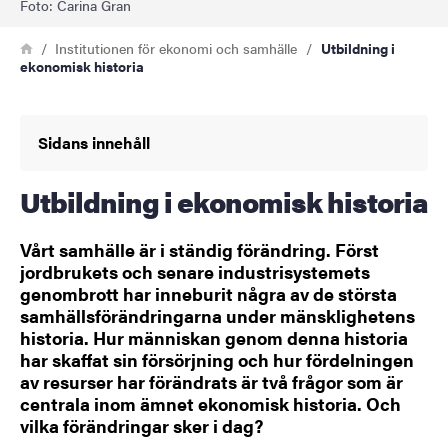
Foto: Carina Gran
Länkstig
Hem
Institutionen för ekonomi och samhälle
Utbildning i
ekonomisk historia
Sidans innehåll
Utbildning i ekonomisk historia
Vårt samhälle är i ständig förändring. Först
jordbrukets och senare industrisystemets
genombrott har inneburit några av de största
samhällsförändringarna under mänsklighetens
historia. Hur människan genom denna historia
har skaffat sin försörjning och hur fördelningen
av resurser har förändrats är två frågor som är
centrala inom ämnet ekonomisk historia. Och
vilka förändringar sker i dag?