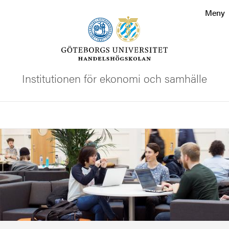
Sökfunktionen
Meny
Sidfoten
Kontakta universitetet
Institutionen för ekonomi och samhälle
Om webbplatsen
Sök
Bild