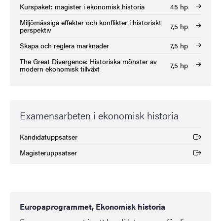
Kurspaket: magister i ekonomisk historia
45 hp
Miljömässiga effekter och konflikter i historiskt
7,5 hp
perspektiv
Skapa och reglera marknader
7,5 hp
The Great Divergence: Historiska mönster av
7,5 hp
modern ekonomisk tillväxt
Examensarbeten i ekonomisk historia
Kandidatuppsatser
(Extern länk)
Magisteruppsatser
(Extern länk)
Europaprogrammet, Ekonomisk historia