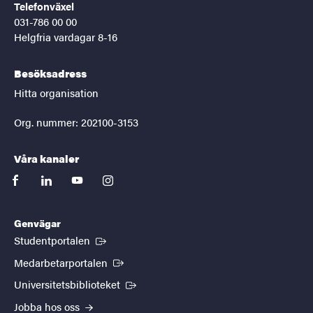
Telefonväxel
031-786 00 00
Helgfria vardagar 8-16
Besöksadress
Hitta organisation
Org. nummer: 202100-3153
Våra kanaler
facebook
linkedin
youtube
instagram
Genvägar
(Extern länk)
Studentportalen
(Extern länk)
Medarbetarportalen
(Extern länk)
Universitetsbiblioteket
Jobba hos oss