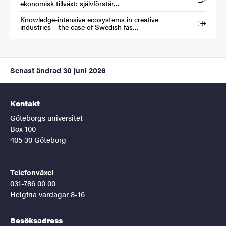
(Extern länk)
ekonomisk tillväxt: självförstär…
Knowledge-intensive ecosystems in creative
(Extern länk)
industries – the case of Swedish fas…
Senast ändrad
30 juni 2026
Kontakt
Göteborgs universitet
Box 100
405 30 Göteborg
Telefonväxel
031-786 00 00
Helgfria vardagar 8-16
Besöksadress