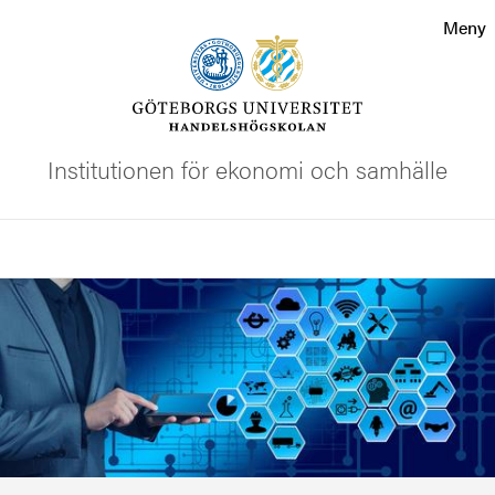
Sökfunktionen
Meny
Sidfoten
Kontakta universitetet
Institutionen för ekonomi och samhälle
Om webbplatsen
Sök
Bild