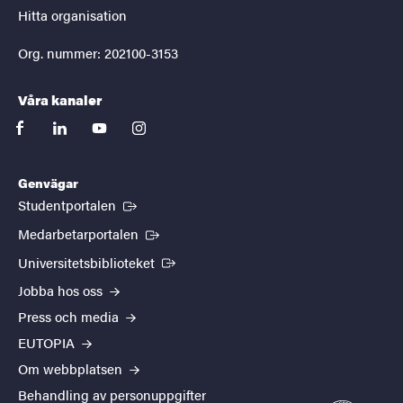
Hitta organisation
Org. nummer: 202100-3153
Våra kanaler
facebook
linkedin
youtube
instagram
Genvägar
(Extern länk)
Studentportalen
(Extern länk)
Medarbetarportalen
(Extern länk)
Universitetsbiblioteket
Jobba hos oss
Press och media
EUTOPIA
Om webbplatsen
Behandling av personuppgifter