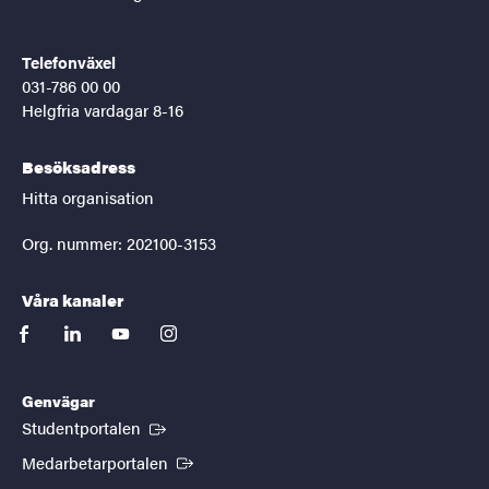
Telefonväxel
031-786 00 00
Helgfria vardagar 8-16
Besöksadress
Hitta organisation
Org. nummer: 202100-3153
Våra kanaler
facebook
linkedin
youtube
instagram
Genvägar
(Extern länk)
Studentportalen
(Extern länk)
Medarbetarportalen