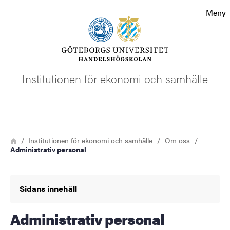
Sökfunktionen
Meny
Sidfoten
Kontakta universitetet
Institutionen för ekonomi och samhälle
Om webbplatsen
Sök
Länkstig
Hem
Institutionen för ekonomi och samhälle
Om oss
Administrativ personal
Sidans innehåll
Administrativ personal