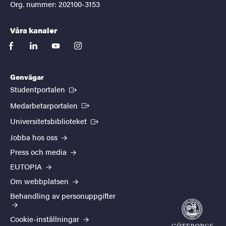
Org. nummer: 202100-3153
Våra kanaler
facebook
linkedin
youtube
instagram
Genvägar
(Extern länk)
Studentportalen
(Extern länk)
Medarbetarportalen
(Extern länk)
Universitetsbiblioteket
Jobba hos oss
Press och media
EUTOPIA
Om webbplatsen
Behandling av personuppgifter
Cookie-inställningar