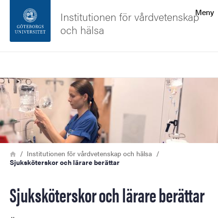
Sökfunktionen
Meny
Institutionen för vårdvetenskap
och hälsa
Sidfoten
Sök
Kontakta universitetet
Bild
Om webbplatsen
Länkstig
Hem
Institutionen för vårdvetenskap och hälsa
Sjuksköterskor och lärare berättar
Sjuksköterskor och lärare berättar