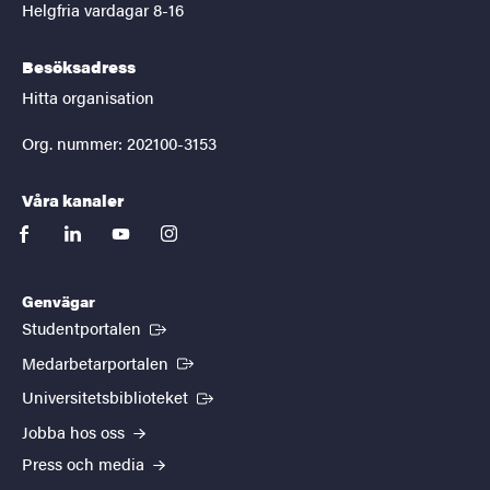
Helgfria vardagar 8-16
Besöksadress
Hitta organisation
Org. nummer: 202100-3153
Våra kanaler
facebook
linkedin
youtube
instagram
Genvägar
(Extern länk)
Studentportalen
(Extern länk)
Medarbetarportalen
(Extern länk)
Universitetsbiblioteket
Jobba hos oss
Press och media