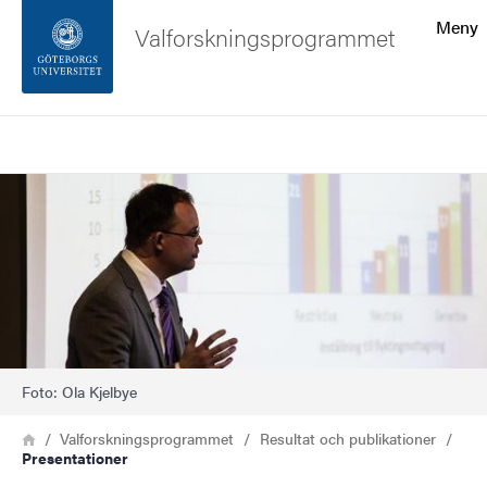
Sökfunktionen
Meny
Valforskningsprogrammet
Sidfoten
Sök
Kontakta universitetet
Bild
Om webbplatsen
Foto: Ola Kjelbye
Länkstig
Hem
Valforskningsprogrammet
Resultat och publikationer
Presentationer