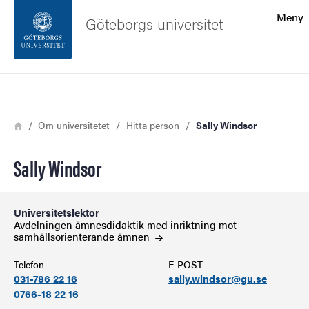
Sökfunktionen
Meny
Göteborgs universitet
Sidfoten
Sök
Kontakta universitetet
Länkstig
Hem
Om universitetet
Hitta person
Sally Windsor
Om webbplatsen
Sally Windsor
Universitetslektor
Avdelningen ämnesdidaktik med inriktning mot
samhällsorienterande
ämnen
Telefon
E-POST
031-786 22 16
sally.windsor@gu.se
0766-18 22 16