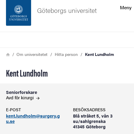
Sökfunktionen
Meny
Göteborgs universitet
Sidfoten
Sök
Kontakta universitetet
Länkstig
Hem
Om universitetet
Hitta person
Kent Lundholm
Om webbplatsen
Kent Lundholm
Seniorforskare
Avd för
kirurgi
E-POST
BESÖKSADRESS
kent.lundholm@surgery.g
Blå stråket 5, vån 3
u.se
su/sahlgrenska
41345 Göteborg