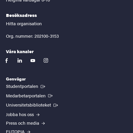
Besöksadress
Hitta organisation
Org. nummer: 202100-3153
Våra kanaler
facebook
linkedin
youtube
instagram
Genvägar
(Extern länk)
Studentportalen
(Extern länk)
Medarbetarportalen
(Extern länk)
Universitetsbiblioteket
Jobba hos oss
Press och media
EUTOPIA