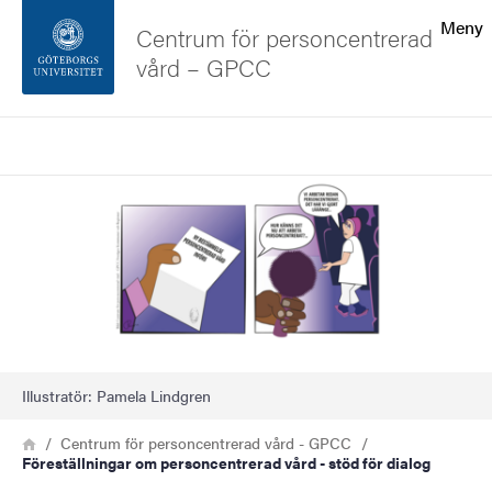
Sökfunktionen
Meny
Centrum för personcentrerad
vård – GPCC
Sidfoten
Sök
Kontakta universitetet
Bild
Om webbplatsen
Illustratör: Pamela Lindgren
Länkstig
Hem
Centrum för personcentrerad vård - GPCC
Föreställningar om personcentrerad vård - stöd för dialog