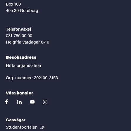
Box 100
405 30 Göteborg
Telefonväxel
031-786 00 00
Helgfria vardagar 8-16
Besöksadress
Hitta organisation
Org. nummer: 202100-3153
Våra kanaler
facebook
linkedin
youtube
instagram
Genvägar
(Extern länk)
Studentportalen