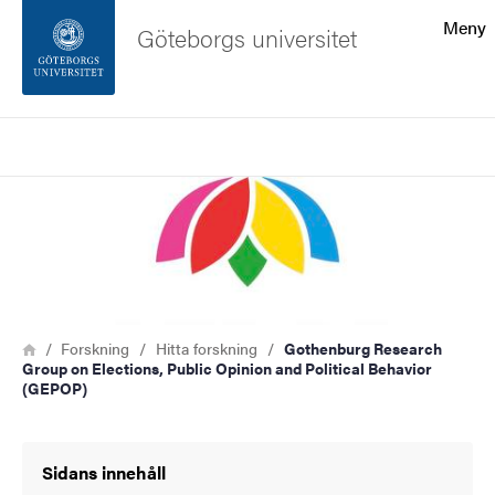
Sökfunktionen
Meny
Göteborgs universitet
Sidfoten
Sök
Kontakta universitetet
Bild
Om webbplatsen
Länkstig
Hem
Forskning
Hitta forskning
Gothenburg Research
Group on Elections, Public Opinion and Political Behavior
(GEPOP)
Sidans innehåll