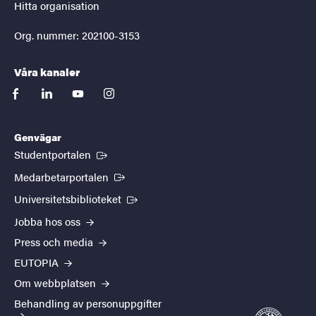
Hitta organisation
Org. nummer: 202100-3153
Våra kanaler
facebook
linkedin
youtube
instagram
Genvägar
(Extern länk)
Studentportalen
(Extern länk)
Medarbetarportalen
(Extern länk)
Universitetsbiblioteket
Jobba hos oss
Press och media
EUTOPIA
Om webbplatsen
Behandling av personuppgifter