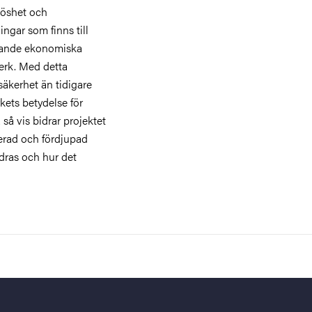
löshet och
ngar som finns till
rande ekonomiska
erk. Med detta
säkerhet än tidigare
kets betydelse för
så vis bidrar projektet
erad och fördjupad
dras och hur det