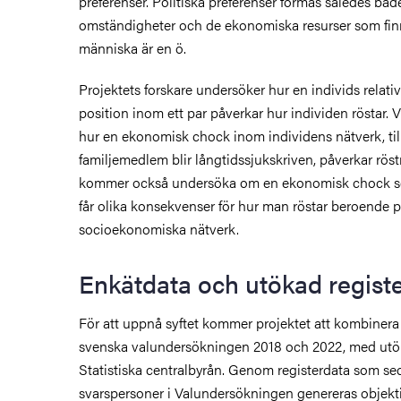
preferenser. Politiska preferenser formas således b
omständigheter och de ekonomiska resurser som finn
människa är en ö.
Projektets forskare undersöker hur en individs relat
position inom ett par påverkar hur individen röstar. 
hur en ekonomisk chock inom individens nätverk, til
familjemedlem blir långtidssjukskriven, påverkar röst
kommer också undersöka om en ekonomisk chock s
får olika konsekvenser för hur man röstar beroende 
socioekonomiska nätverk.
Enkätdata och utökad regist
För att uppnå syftet kommer projektet att kombinera
svenska valundersökningen 2018 och 2022, med utök
Statistiska centralbyrån. Genom registerdata som s
svarspersoner i Valundersökningen genereras objekti