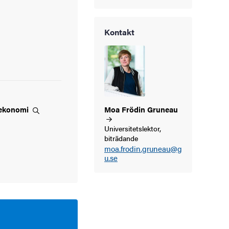
Kontakt
ekonomi
Moa Frödin
Gruneau
Universitetslektor,
biträdande
moa.frodin.gruneau@g
u.se