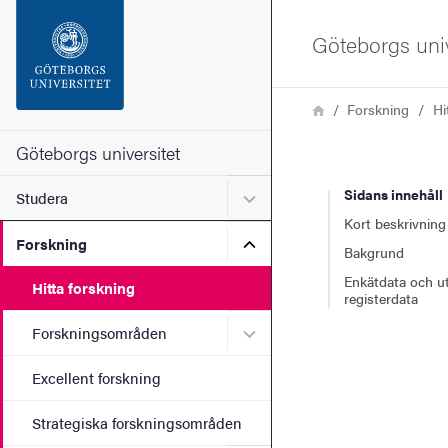
Sökfunktionen
Göteborgs univ
Sidfoten
Länkstig
Hem
Forskning
Hi
Kontakta universitetet
Göteborgs universitet
Sidans innehåll
Undermeny för Studera
Studera
Om webbplatsen
Kort beskrivning
Undermeny för Forskning
Forskning
Bakgrund
Enkätdata och u
Hitta forskning
registerdata
Undermeny för Forskning
Forskningsområden
Excellent forskning
Strategiska forskningsområden