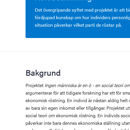
Det övergripande syftet med projektet är att 
fördjupad kunskap om hur individers personl
situation påverkar vilket parti de röstar på.
Bakgrund
Projektet
Ingen människa är en ö - en social teori 
argumenterar för att tidigare forskning har ett för sm
ekonomisk röstning. En individ är nästan aldrig helt
av bara sin egen inkomst eller tillgångar. Projektet u
social teori om ekonomisk röstning. En individs so
påverkar inte bara dennes ekonomiska ställning utan