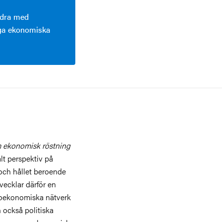
bidra med
iga ekonomiska
om ekonomisk röstning
alt perspektiv på
 och hållet beroende
tvecklar därför en
cioekonomiska nätverk
 också politiska