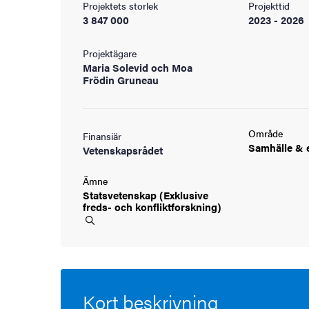
Projektets storlek
Projekttid
ningen
3 847 000
2023 - 2026
Projektägare
Maria Solevid och Moa
ldning
Frödin Gruneau
och innovation
Område
Finansiär
tetet
Samhälle &
Vetenskapsrådet
Ämne
Statsvetenskap (Exklusive
freds- och
konfliktforskning)
Kort beskrivning