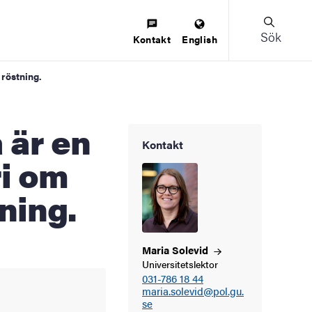
Sök
Kontakt
English
 röstning.
Kontakt
ri om
ning.
Maria
Solevid
Universitetslektor
031-786 18 44
maria.solevid@pol.gu.
se