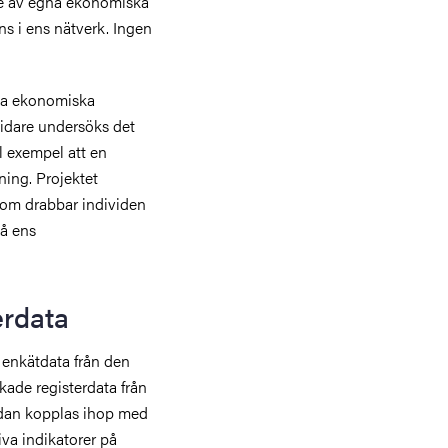
åde av egna ekonomiska
s i ens nätverk. Ingen
iva ekonomiska
Vidare undersöks det
l exempel att en
ning. Projektet
om drabbar individen
på ens
erdata
 enkätdata från den
ade registerdata från
edan kopplas ihop med
va indikatorer på