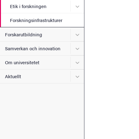
Undermeny för Etik i forsk
Etik i forskningen
Forskningsinfrastrukturer
Undermeny för Forskarutbi
Forskarutbildning
Undermeny för Samverkan 
Samverkan och innovation
Undermeny för Om universi
Om universitetet
Undermeny för Aktuellt
Aktuellt